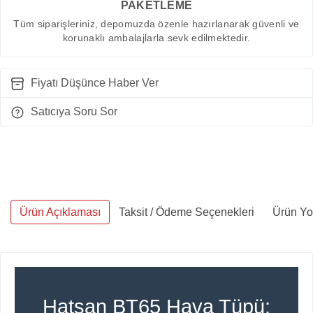
PAKETLEME
Tüm siparişleriniz, depomuzda özenle hazırlanarak güvenli ve
korunaklı ambalajlarla sevk edilmektedir.
Fiyatı Düşünce Haber Ver
Satıcıya Soru Sor
Ürün Açıklaması
Taksit / Ödeme Seçenekleri
Ürün Yo
Hatsan BT65 Hava Tüpü: