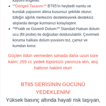
kaybını engeller.
**Dengeli Tasarım:**
BT65'in heybetli namlu ve
kundak yapısının altına kusursuz şekilde oturur;
tüfeğin ağırlık merkezini destekleyerek desteksiz
atışlarda denge kurmanızı kolaylaştırır.
**Pratik ve Güvenli Dolum:**
Standart Hatsan dolum
ucu (fill probe) ile doğrudan doldurulabilir. Çevirmeli
koruma halkası dolum yuvasını toz, çamur ve
kumdan korur.
Güçten ödün vermeden sahada daha uzun süre
kalın; 255 cc yedek tüpünüzü yanınıza alın, atış
hattının hakimi olun!
BT65 SERİSİNİN GÜCÜNÜ
YEDEKLENİN!
Yüksek basınç altında hayati risk taşıyan,