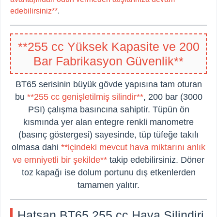
edebilirsiniz**
.
**255 cc Yüksek Kapasite ve 200
Bar Fabrikasyon Güvenlik**
BT65 serisinin büyük gövde yapısına tam oturan
bu
**255 cc genişletilmiş silindir**
, 200 bar (3000
PSI) çalışma basıncına sahiptir. Tüpün ön
kısmında yer alan entegre renkli manometre
(basınç göstergesi) sayesinde, tüp tüfeğe takılı
olmasa dahi
**içindeki mevcut hava miktarını anlık
ve emniyetli bir şekilde**
takip edebilirsiniz. Döner
toz kapağı ise dolum portunu dış etkenlerden
tamamen yalıtır.
Hatsan BT65 255 cc Hava Silindiri