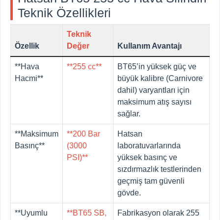
Teknik Özellikleri
Teknik
Özellik
Değer
Kullanım Avantajı
**Hava
**255 cc**
BT65’in yüksek güç ve
Hacmi**
büyük kalibre (Carnivore
dahil) varyantları için
maksimum atış sayısı
sağlar.
**Maksimum
**200 Bar
Hatsan
Basınç**
(3000
laboratuvarlarında
PSI)**
yüksek basınç ve
sızdırmazlık testlerinden
geçmiş tam güvenli
gövde.
**Uyumlu
**BT65 SB,
Fabrikasyon olarak 255