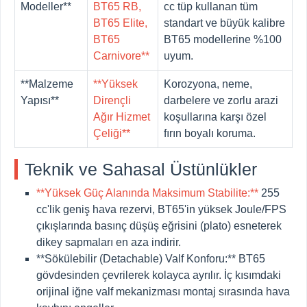
Modeller**
BT65 RB,
cc tüp kullanan tüm
BT65 Elite,
standart ve büyük kalibre
BT65
BT65 modellerine %100
Carnivore**
uyum.
**Malzeme
**Yüksek
Korozyona, neme,
Yapısı**
Dirençli
darbelere ve zorlu arazi
Ağır Hizmet
koşullarına karşı özel
Çeliği**
fırın boyalı koruma.
Teknik ve Sahasal Üstünlükler
**Yüksek Güç Alanında Maksimum Stabilite:**
255
cc'lik geniş hava rezervi, BT65'in yüksek Joule/FPS
çıkışlarında basınç düşüş eğrisini (plato) esneterek
dikey sapmaları en aza indirir.
**Sökülebilir (Detachable) Valf Konforu:**
BT65
gövdesinden çevrilerek kolayca ayrılır. İç kısımdaki
orijinal iğne valf mekanizması montaj sırasında hava