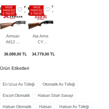
VADE
VADE
FARKSIZ
FARKSIZ
6 TAKSİT
6 TAKSİT
Armsan
Ata Arms
A612 W
CY
Otomatik
Ahşap
Av Tüfeği
Otomatik
36.089,00 TL
34.779,00 TL
Av Tüfeği
Ürün Etiketleri
En Ucuz Av Tüfeği
Otomatik Av Tüfeği
Escort Otomatik
Hatsan Silah Sanayi
Hatsan Otomatik
Hatsan
Hatsan Av Tüfeği