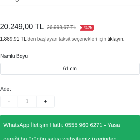
20.249,00 TL
26.998,67 TL
%25
1.889,91 TL
'den başlayan taksit seçenekleri için
tıklayın.
Namlu Boyu
61 cm
Adet
-
+
WhatsApp İletişim Hattı: 0555 960 6271 - Yasa
gereği bu ürünün satışı websitemiz üzerinden