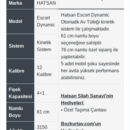
Marka
HATSAN
Hatsan Escort Dynamic
Escort
Model
Otomatik Av Tüfeği kinetik
Dynamic
sistem ile çalışmaktadır.
61 cm namlu boyu
Kinetik
seçeneğine sahiptir.
Sistem
Sistem
76 cm namlu özel sipariş ile
yaptırılabilir.
5 adet mobil şoku sayesinde
12
her avda yüksek performans
Kalibre
Kalibre
alabilirsiniz.
Fişek
4+1
Hatsan Silah Sanayi'nin
Kapasitesi
Hediyeleri;
Namlu
• Özel Taşıma Çantası
61 cm
Boyu
Bozkurtav.com'un
3150