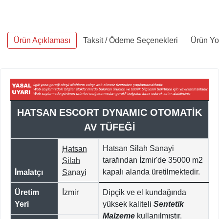
Ürün Açıklaması
Taksit / Ödeme Seçenekleri
Ürün Yor
HATSAN ESCORT DYNAMIC OTOMATİK
AV TÜFEĞİ
Hatsan Silah Sanayi
Hatsan
tarafından İzmir'de 35000
m2
Silah
kapalı alanda üretilmektedir.
İmalatçı
Sanayi
Üretim
İzmir
Dipçik ve el kundağında
Yeri
yüksek kaliteli
Sentetik
Malzeme
kullanılmıştır.