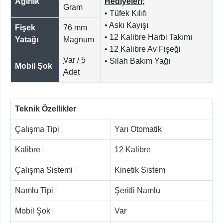
Ağırlık
Hediyeleri;
Gram
• Tüfek Kılıfı
• Askı Kayışı
Fişek
76 mm
• 12 Kalibre Harbi Takımı
Yatağı
Magnum
• 12 Kalibre Av Fişeği
Var / 5
• Silah Bakım Yağı
Mobil Şok
Adet
Teknik Özellikler
Çalışma Tipi
?
Yarı Otomatik
Kalibre
?
12 Kalibre
Çalışma Sistemi
?
Kinetik Sistem
Namlu Tipi
?
Şeritli Namlu
Mobil Şok
?
Var