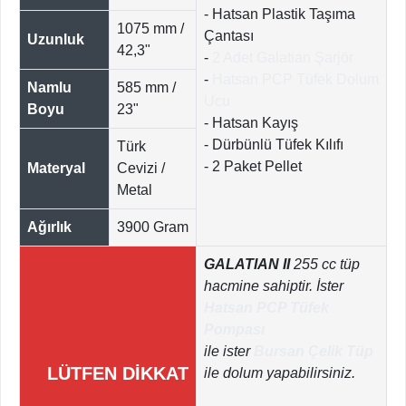
- Hatsan Plastik Taşıma
1075 mm /
Çantası
Uzunluk
42,3"
-
2 Adet Galatian Şarjör
-
Hatsan PCP Tüfek Dolum
Namlu
585 mm /
Ucu
Boyu
23"
- Hatsan Kayış
- Dürbünlü Tüfek Kılıfı
Türk
- 2 Paket Pellet
Materyal
Cevizi /
Metal
Ağırlık
3900 Gram
GALATIAN II
255 cc tüp
hacmine sahiptir. İster
Hatsan PCP Tüfek
Pompası
ile ister
Bursan Çelik Tüp
LÜTFEN DİKKAT
ile dolum yapabilirsiniz.