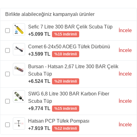
Birlikte alabileceğiniz kampanyalı ürünler
Sefic 7 Litre 300 BAR Çelik Scuba Tüp
İncele
+5.099 TL
%15 indirimli
Comet 6-24x50 AOEG Tüfek Dürbünü
İncele
+3.599 TL
%10 indirimli
Bursan - Hatsan 2,67 Litre 300 BAR Çelik
Scuba Tüp
İncele
+6.524 TL
%20 indirimli
SWG 6,8 Litre 300 BAR Karbon Fiber
Scuba Tüp
İncele
+9.774 TL
%15 indirimli
Hatsan PCP Tüfek Pompası
İncele
+7.919 TL
%12 indirimli