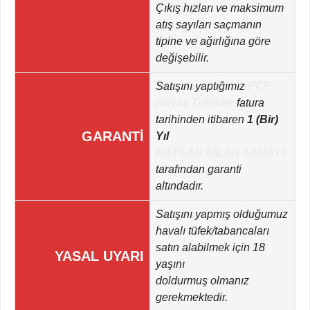
Çıkış hızları ve maksimum
atış sayıları saçmanın
tipine ve ağırlığına göre
değişebilir.
Satışını yaptığımız
PCP
Havalı Tüfekler
fatura
tarihinden itibaren
1 (Bir)
GARANTİ
Yıl
HATSAN SİLAH SANAYİ
tarafından garanti
altındadır.
Satışını yapmış olduğumuz
havalı tüfek/tabancaları
satın alabilmek için 18
YASAL UYARI
yaşını
doldurmuş olmanız
gerekmektedir.