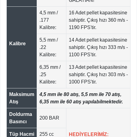
GALATIAN!
4,5 mm /
16 Adet pellet kapasitesine
.177
sahiptir. Çıkış hızı 360 m/s -
Kalibre:
1190 FPS'tir.
5,5 mm /
14 Adet pellet kapasitesine
Kalibre
.22
sahiptir. Çıkış hızı 333 m/s -
Kalibre:
1100 FPS'tir.
6,35 mm /
13 Adet pellet kapasitesine
.25
sahiptir. Çıkış hızı 303 m/s -
Kalibre:
1000 FPS'tir.
Maksimum
4,5 mm ile 80 atış, 5,5 mm ile 70 atış,
Atış
6,35 mm ile 60 atış yapılabilmektedir.
Doldurma
200 BAR
Basıncı
Tüp Hacmi
255 cc
HEDİYELERİMİZ: