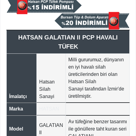
HATSAN GALATIAN II PCP HAVALI
TÜFEK
Milli gururumuz, dünyanın
en iyi havalı silah
üreticilerinden biri olan
Hatsan Silah
Hatsan
Sanayi tarafından İzmir'de
Silah
üretilmiştir.
İmalatçı
Sanayi
Marka
HATSAN
Av tüfeğine benzer tasarımı
GALATIAN
Model
ile gönüllere taht kuran seri
II