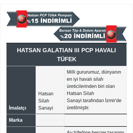
HATSAN GALATIAN III PCP HAVALI
TÜFEK
Milli gururumuz, dünyanın
en iyi havalı silah
üreticilerinden biri olan
Hatsan Silah
Hatsan
Sanayi tarafından İzmir'de
Silah
üretilmiştir.
İmalatçı
Sanayi
Marka
HATSAN
Av tüfeğine benzer tasarımı