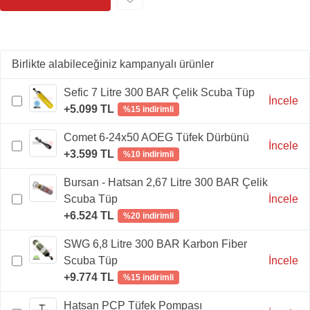
Birlikte alabileceğiniz kampanyalı ürünler
Sefic 7 Litre 300 BAR Çelik Scuba Tüp
İncele
+5.099 TL
%15 indirimli
Comet 6-24x50 AOEG Tüfek Dürbünü
İncele
+3.599 TL
%10 indirimli
Bursan - Hatsan 2,67 Litre 300 BAR Çelik
Scuba Tüp
İncele
+6.524 TL
%20 indirimli
SWG 6,8 Litre 300 BAR Karbon Fiber
Scuba Tüp
İncele
+9.774 TL
%15 indirimli
Hatsan PCP Tüfek Pompası