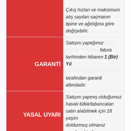
Çıkış hızları ve maksimum
atış sayıları saçmanın
tipine ve ağırlığına göre
değişebilir.
Satışını yaptığımız
PCP
Havalı Tüfekler
fatura
tarihinden itibaren
1 (Bir)
GARANTİ
Yıl
HATSAN SİLAH SANAYİ
tarafından garanti
altındadır.
Satışını yapmış olduğumuz
havalı tüfek/tabancaları
satın alabilmek için 18
YASAL UYARI
yaşını
doldurmuş olmanız