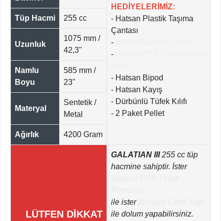
HEDİYELERİMİZ:
Tüp Hacmi
255 cc
- Hatsan Plastik Taşıma
Çantası
1075 mm /
-
2 Adet Galatian Şarjör
Uzunluk
42,3"
-
Hatsan PCP Tüfek Dolum
Ucu
Namlu
585 mm /
- Hatsan Bipod
Boyu
23"
- Hatsan Kayış
- Dürbünlü Tüfek Kılıfı
Sentetik /
Materyal
- 2 Paket Pellet
Metal
Ağırlık
4200 Gram
GALATIAN III
255 cc tüp
hacmine sahiptir. İster
Hatsan PCP Tüfek
Pompası
ile ister
Bursan Çelik Tüp
LÜTFEN DİKKAT
ile dolum yapabilirsiniz.