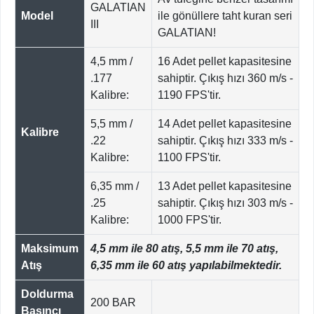
GALATIAN
Model
ile gönüllere taht kuran seri
III
GALATIAN!
4,5 mm /
16 Adet pellet kapasitesine
.177
sahiptir. Çıkış hızı 360 m/s -
Kalibre:
1190 FPS'tir.
5,5 mm /
14 Adet pellet kapasitesine
Kalibre
.22
sahiptir. Çıkış hızı 333 m/s -
Kalibre:
1100 FPS'tir.
6,35 mm /
13 Adet pellet kapasitesine
.25
sahiptir. Çıkış hızı 303 m/s -
Kalibre:
1000 FPS'tir.
Maksimum
4,5 mm ile 80 atış, 5,5 mm ile 70 atış,
Atış
6,35 mm ile 60 atış yapılabilmektedir.
Doldurma
200 BAR
Basıncı