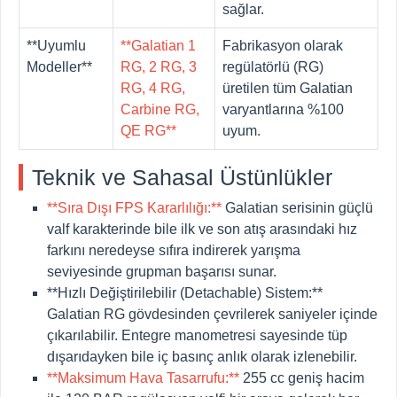
sağlar.
**Uyumlu
**Galatian 1
Fabrikasyon olarak
Modeller**
RG, 2 RG, 3
regülatörlü (RG)
RG, 4 RG,
üretilen tüm Galatian
Carbine RG,
varyantlarına %100
QE RG**
uyum.
Teknik ve Sahasal Üstünlükler
**Sıra Dışı FPS Kararlılığı:**
Galatian serisinin güçlü
valf karakterinde bile ilk ve son atış arasındaki hız
farkını neredeyse sıfıra indirerek yarışma
seviyesinde grupman başarısı sunar.
**Hızlı Değiştirilebilir (Detachable) Sistem:**
Galatian RG gövdesinden çevrilerek saniyeler içinde
çıkarılabilir. Entegre manometresi sayesinde tüp
dışarıdayken bile iç basınç anlık olarak izlenebilir.
**Maksimum Hava Tasarrufu:**
255 cc geniş hacim