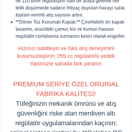
ile 120 BAR regülasyon valfi bir araya gelerek her
tetik düşürmede sadece ihtiyaç duyulan havayı salar,
toplam verimli atış sayısını artırır.
**Döner Toz Korumalı Kapak:**
Çevrilebilir ön kapak
tasarımı, arazideki çamur, toz ve kumun hassas
regülatör contalarına sızmasını kesin olarak engeller.
Hızınızı sabitleyin ve lüks atış deneyimini
kusursuzlaştırın; 255 cc regülatörlü yedek
tüpünüzle sahada fark yaratın!
PREMIUM SERİYE ÖZEL ORİJİNAL
FABRİKA KALİTESİ!
Tüfeğinizin mekanik ömrünü ve atış
güvenliğini riske atan merdiven altı
regülatör uygulamalarından kaçının;