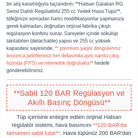
bir atış kararlılığıyla taçlandırın: **Hatsan Galatian RG
Serisi Dahili Regülatörlü 255 cc Yedek Hava Tüpü**,
tüfeğinize sonradan harici modifikasyonlar yapmanıza
gerek kalmadan, doğrudan orijinal fabrika çıkışlı
regülasyon konforu sunar. Saniyeler içinde sökülüp
takılabilen (detachable) yapısı ve 255 cc yüksek
kapasitesi sayesinde,
** premium şarjör döngüleriniz
boyunca peletlerinizi her defasında aynı namlu çıkış
hızında (FPS) ve milimetrik doğrulukla**
hedefe
gönderebilirsiniz.
**Sabit 120 BAR Regülasyon ve
Akıllı Basınç Döngüsü**
Tüp içerisine entegre edilen orijinal Hatsan
regülatör sistemi, hava basıncını
**120 BAR'da
tamamen sabit tutar**
. Hava tüpünüz 200 BAR'dan