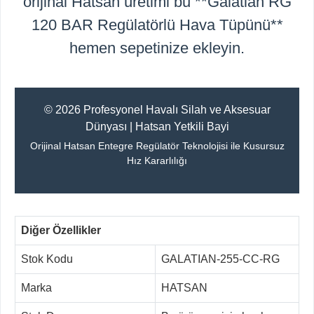
orijinal Hatsan üretimi bu **Galatian RG
120 BAR Regülatörlü Hava Tüpünü**
hemen sepetinize ekleyin.
© 2026 Profesyonel Havalı Silah ve Aksesuar
Dünyası | Hatsan Yetkili Bayi
Orijinal Hatsan Entegre Regülatör Teknolojisi ile Kusursuz
Hız Kararlılığı
Diğer Özellikler
Stok Kodu
GALATIAN-255-CC-RG
Marka
HATSAN