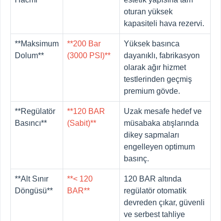
oturan yüksek
kapasiteli hava rezervi.
**Maksimum
**200 Bar
Yüksek basınca
Dolum**
(3000 PSI)**
dayanıklı, fabrikasyon
olarak ağır hizmet
testlerinden geçmiş
premium gövde.
**Regülatör
**120 BAR
Uzak mesafe hedef ve
Basıncı**
(Sabit)**
müsabaka atışlarında
dikey sapmaları
engelleyen optimum
basınç.
**Alt Sınır
**< 120
120 BAR altında
Döngüsü**
BAR**
regülatör otomatik
devreden çıkar, güvenli
ve serbest tahliye