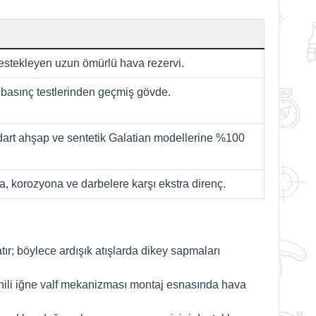
destekleyen uzun ömürlü hava rezervi.
 basınç testlerinden geçmiş gövde.
dart ahşap ve sentetik Galatian modellerine %100
, korozyona ve darbelere karşı ekstra direnç.
ır; böylece ardışık atışlarda dikey sapmaları
dahili iğne valf mekanizması montaj esnasında hava