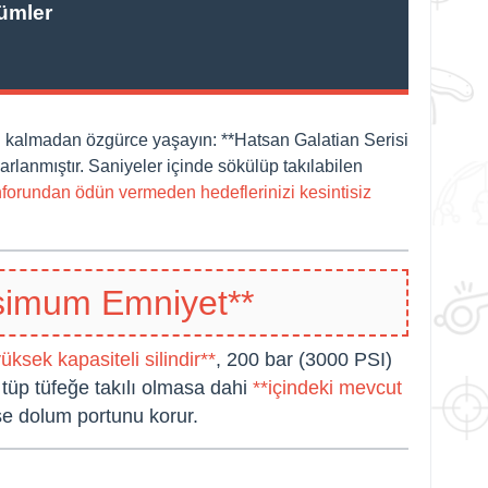
ümler
lı kalmadan özgürce yaşayın: **Hatsan Galatian Serisi
rlanmıştır. Saniyeler içinde sökülüp takılabilen
forundan ödün vermeden hedeflerinizi kesintisiz
simum Emniyet**
üksek kapasiteli silindir**
, 200 bar (3000 PSI)
tüp tüfeğe takılı olmasa dahi
**içindeki mevcut
se dolum portunu korur.