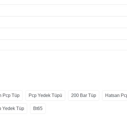
n Pcp Tüp
Pcp Yedek Tüpü
200 Bar Tüp
Hatsan Pc
p Yedek Tüp
Bt65