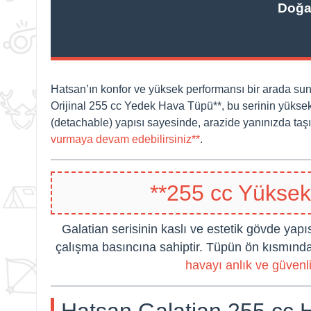
Doğa
Hatsan’ın konfor ve yüksek performansı bir arada sun
Orijinal 255 cc Yedek Hava Tüpü**, bu serinin yüksek 
(detachable) yapısı sayesinde, arazide yanınızda taşı
vurmaya devam edebilirsiniz**
.
**255 cc Yükse
Galatian serisinin kaslı ve estetik gövde yap
çalışma basıncına sahiptir. Tüpün ön kısmında
havayı anlık ve güvenli
Hatsan Galatian 255 cc Ha