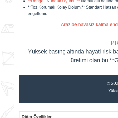
**Dengeli Kundak Uyumu:**
Namlu altı hattına m
**Toz Korumalı Kolay Dolum:**
Standart Hatsan d
engellenir.
Arazide havasız kalma endiş
PR
Yüksek basınç altında hayati risk ba
üretimi olan bu **
© 202
Yükse
Diğer Özellikler