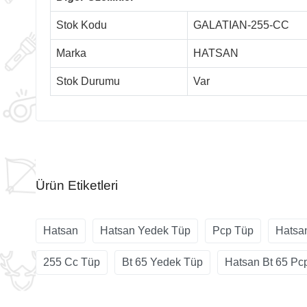
Stok Kodu
GALATIAN-255-CC
Marka
HATSAN
Stok Durumu
Var
Ürün Etiketleri
Hatsan
Hatsan Yedek Tüp
Pcp Tüp
Hatsa
255 Cc Tüp
Bt 65 Yedek Tüp
Hatsan Bt 65 Pc