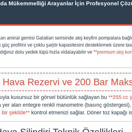
da Mükemmelliği Arayanlar İçin Profesyonel Çöz
an amiral gemisi Galatian serisinde atış keyfini pompalara bağ
güç profilini ve çoklu şarjör kapasitesini desteklemek üzere tasa
dığınız dolu yedek tüpü hızla vidalayabilir ve
**premium atış kon
k Hava Rezervi ve 200 Bar Mak
ısıyla kusursuz bir görsel bütünlük sağlayan bu
**255 cc y
 yer alan entegre renkli manometre (basınç göstergesi), 
 bir şekilde**
kontrol etmenizi sağlar. Döner toz kapağı i
va Silindiri Teknik Özellikleri