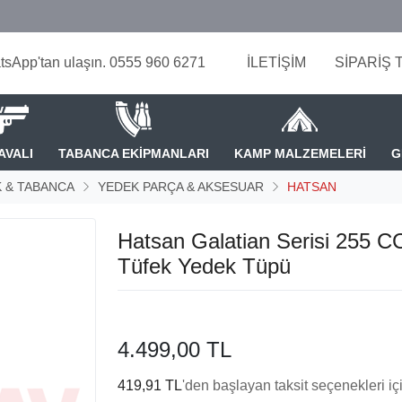
tsApp'tan ulaşın. 0555 960 6271
İLETİŞİM
SİPARİŞ 
AVALI
TABANCA EKİPMANLARI
KAMP MALZEMELERİ
G
 & TABANCA
YEDEK PARÇA & AKSESUAR
HATSAN
Hatsan Galatian Serisi 255 
Tüfek Yedek Tüpü
4.499,00 TL
419,91 TL
'den başlayan taksit seçenekleri iç