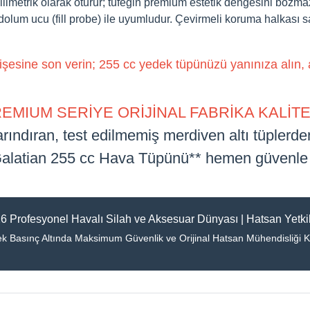
ilimetrik olarak oturur; tüfeğin premium estetik dengesini bozm
olum ucu (fill probe) ile uyumludur. Çevirmeli koruma halkası 
esine son verin; 255 cc yedek tüpünüzü yanınıza alın, a
EMIUM SERİYE ORİJİNAL FABRİKA KALİTE
rındıran, test edilmemiş merdiven altı tüplerde
Galatian 255 cc Hava Tüpünü** hemen güvenle 
6 Profesyonel Havalı Silah ve Aksesuar Dünyası | Hatsan Yetkil
k Basınç Altında Maksimum Güvenlik ve Orijinal Hatsan Mühendisliği Ka