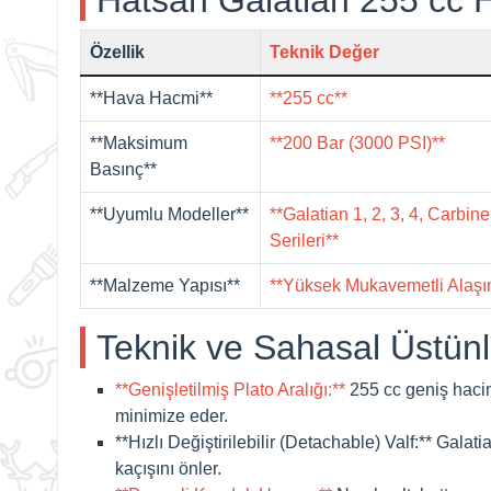
Özellik
Teknik Değer
**Hava Hacmi**
**255 cc**
**Maksimum
**200 Bar (3000 PSI)**
Basınç**
**Uyumlu Modeller**
**Galatian 1, 2, 3, 4, Carbin
Serileri**
**Malzeme Yapısı**
**Yüksek Mukavemetli Alaşım
Teknik ve Sahasal Üstünl
**Genişletilmiş Plato Aralığı:**
255 cc geniş hacim
minimize eder.
**Hızlı Değiştirilebilir (Detachable) Valf:**
Galatia
kaçışını önler.