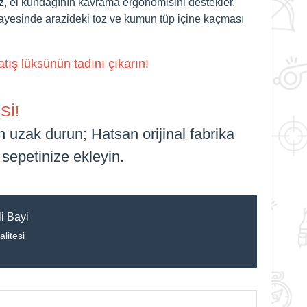
az, el kundağının kavrama ergonomisini destekler.
sayesinde arazideki toz ve kumun tüp içine kaçması
tış lüksünün tadını çıkarın!
Sİ!
n uzak durun; Hatsan orijinal fabrika
sepetinize ekleyin.
i Bayi
litesi