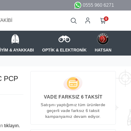
0555 960 6271
0
TAKİBİ
İYİM & AYAKKABI
OPTİK & ELEKTRONİK
HATSAN
CC PCP
VADE FARKSIZ 6 TAKSİT
Satışını yaptığımız tüm ürünlerde
geçerli vade farksız 6 taksit
kampanyamız devam ediyor.
in
tıklayın.