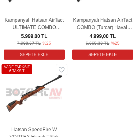
Kampanyalı Hatsan AirTact
Kampanyalı Hatsan AirTact
ULTIMATE COMBO
COMBO (Turcar) Havalı
(Turcar) Havalı Tüfek (3-
Tüfek (4X20 Dürbün
5.999,00 TL
4.999,00 TL
9x32 Dürbün Hediyeli)
Hediyeli)
7.998,67 TL
%25
6.665,33 TL
%25
VADE FARKSIZ
6 TAKSİT
Hatsan SpeedFire W
VORTEX Havalı Tüfek