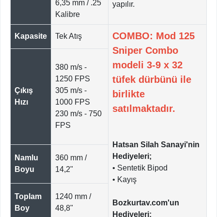
6,35 mm / .25
yapılır.
Kalibre
COMBO: Mod 125
Kapasite
Tek Atış
Sniper Combo
modeli 3-9 x 32
380 m/s -
tüfek dürbünü ile
1250 FPS
Çıkış
305 m/s -
birlikte
Hızı
1000 FPS
satılmaktadır.
230 m/s - 750
FPS
Hatsan Silah Sanayi'nin
Hediyeleri;
Namlu
360 mm /
• Sentetik Bipod
Boyu
14,2"
• Kayış
Toplam
1240 mm /
Bozkurtav.com'un
Boy
48,8"
Hediyeleri;