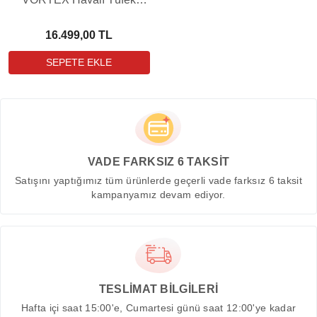
(Optima 3-9x40 Dürbün
Hediyeli)
16.499,00 TL
VADE FARKSIZ 6 TAKSİT
Satışını yaptığımız tüm ürünlerde geçerli vade farksız 6 taksit
kampanyamız devam ediyor.
TESLİMAT BİLGİLERİ
Hafta içi saat 15:00'e, Cumartesi günü saat 12:00'ye kadar