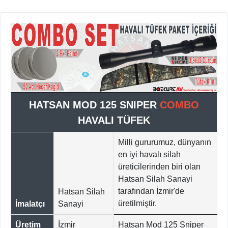
HATSAN MOD 125 SNIPER
COMBO
HAVALI TÜFEK
Milli gururumuz, dünyanın
en iyi havalı silah
üreticilerinden biri olan
Hatsan Silah Sanayi
tarafından İzmir'de
Hatsan Silah
üretilmiştir.
İmalatçı
Sanayi
Üretim
İzmir
Hatsan Mod 125 Sniper