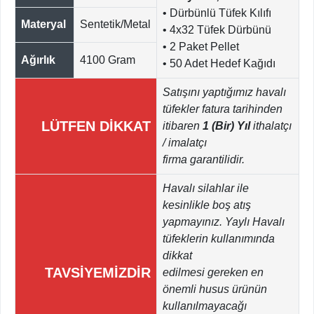
• Dürbünlü Tüfek Kılıfı
Materyal
Sentetik/Metal
• 4x32 Tüfek Dürbünü
• 2 Paket Pellet
Ağırlık
4100 Gram
• 50 Adet Hedef Kağıdı
Satışını yaptığımız havalı
tüfekler fatura tarihinden
LÜTFEN DİKKAT
itibaren
1 (Bir) Yıl
ithalatçı
/ imalatçı
firma garantilidir.
Havalı silahlar ile
kesinlikle boş atış
yapmayınız. Yaylı Havalı
tüfeklerin kullanımında
dikkat
TAVSİYEMİZDİR
edilmesi gereken en
önemli husus ürünün
kullanılmayacağı