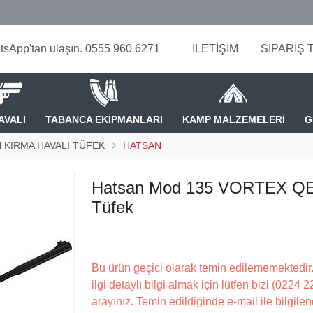
tsApp'tan ulaşın. 0555 960 6271
İLETİŞİM
SİPARİŞ 
AVALI
TABANCA EKİPMANLARI
KAMP MALZEMELERİ
G
KIRMA HAVALI TÜFEK
HATSAN
Hatsan Mod 135 VORTEX QE
Tüfek
Bu ürün geçici olarak temin edilememektedir.
ilgi detaylı bilgi almak için lütfen bizi (0224 
arayınız. Temin edildiğinde e-mail ile bilgilen