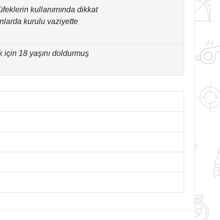
tüfeklerin kullanımında dikkat
larda kurulu vaziyette
k için 18 yaşını doldurmuş