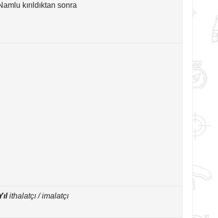
amlu kırıldıktan sonra
Yıl
ithalatçı / imalatçı