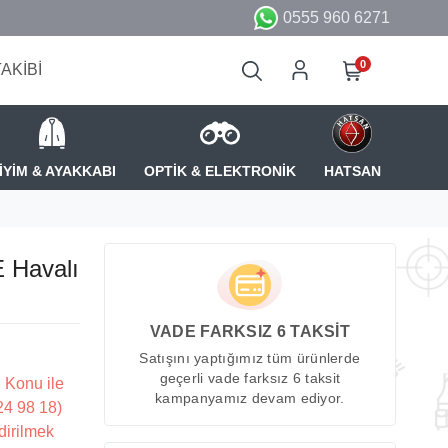
0555 960 6271
0
TAKİBİ
İYİM & AYAKKABI
OPTİK & ELEKTRONİK
HATSAN
 Havalı
VADE FARKSIZ 6 TAKSİT
Satışını yaptığımız tüm ürünlerde
geçerli vade farksız 6 taksit
 Konu ile
kampanyamız devam ediyor.
224 98 18)
dirilmek