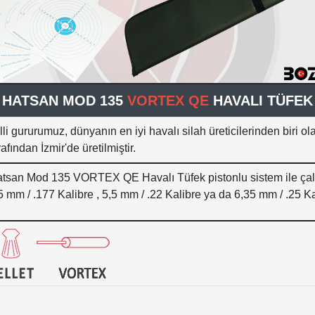
HATSAN MOD 135
VORTEX QE
HAVALI TÜFEK
lli gururumuz, dünyanın en iyi havalı silah üreticilerinden biri 
rafından İzmir'de üretilmiştir.
tsan Mod 135 VORTEX QE Havalı Tüfek pistonlu sistem ile çal
5 mm / .177 Kalibre , 5,5 mm / .22 Kalibre ya da 6,35 mm / .25 Ka