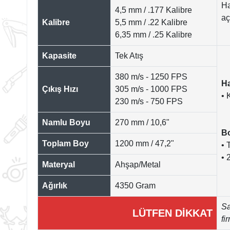
Ha
4,5 mm / .177 Kalibre
aç
Kalibre
5,5 mm / .22 Kalibre
6,35 mm / .25 Kalibre
Kapasite
Tek Atış
380 m/s - 1250 FPS
Ha
Çıkış Hızı
305 m/s - 1000 FPS
• 
230 m/s - 750 FPS
Namlu Boyu
270 mm / 10,6"
Bo
Toplam Boy
1200 mm / 47,2"
• 
• 
Materyal
Ahşap/Metal
Ağırlık
4350 Gram
Sa
LÜTFEN DİKKAT
fi