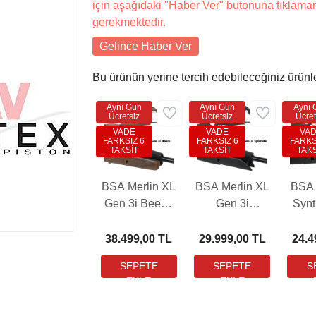
için aşağıdaki "Haber Ver" butonuna tıklama
gerekmektedir.
Gelince Haber Ver
Bu ürünün yerine tercih edebileceğiniz ürünl
Aynı Gün
Aynı Gün
Aynı 
Ücretsiz
Ücretsiz
Ücret
VADE
VADE
VA
FARKSIZ 6
FARKSIZ 6
FARKS
TAKSİT
TAKSİT
TAKS
BSA Merlin XL
BSA Merlin XL
BSA S
Gen 3i Beech
Gen 3i
Synt
10-Shot Havalı
Synthetic 10-
Sho
Tüfek (3-9X40
Shot Havalı
Tüfe
38.499,00 TL
29.999,00 TL
24.4
MIL-DOT
Tüfek (3-9X40
MI
Dürbün
MIL-DOT
D
Hediyeli)
Dürbün
He
Hediyeli)