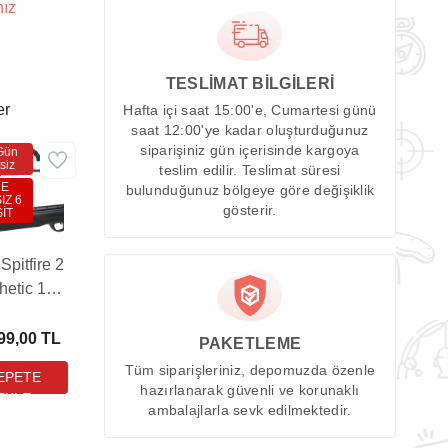
nız
TESLİMAT BİLGİLERİ
er
Hafta içi saat 15:00'e, Cumartesi günü
saat 12:00'ye kadar oluşturduğunuz
siparişiniz gün içerisinde kargoya
Gün
siz
teslim edilir. Teslimat süresi
DE
bulunduğunuz bölgeye göre değişiklik
IZ 6
gösterir.
İT
pitfire 2
hetic 10-
t Havalı
k (3-9X40
99,00 TL
PAKETLEME
L-DOT
Tüm siparişleriniz, depomuzda özenle
ürbün
hazırlanarak güvenli ve korunaklı
diyeli)
ambalajlarla sevk edilmektedir.