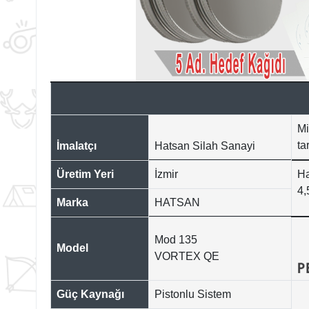
Mi
ta
İmalatçı
Hatsan Silah Sanayi
Üretim Yeri
İzmir
Ha
4,
Marka
HATSAN
Mod 135
Model
VORTEX QE
Güç Kaynağı
Pistonlu Sistem