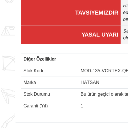
Ha
TAVSİYEMİZDİR
ed
bı
Sa
YASAL UYARI
ol
Diğer Özellikler
Stok Kodu
MOD-135-VORTEX-Q
Marka
HATSAN
Stok Durumu
Bu ürün geçici olarak 
Garanti (Yıl)
1