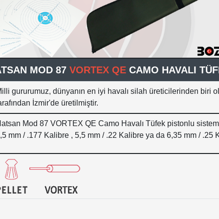
ATSAN MOD 87
VORTEX
QE
CAMO HAVALI TÜF
illi gururumuz, dünyanın en iyi havalı silah üreticilerinden biri
arafından İzmir'de üretilmiştir.
atsan Mod 87 VORTEX QE Camo Havalı Tüfek pistonlu sistem i
,5 mm / .177 Kalibre , 5,5 mm / .22 Kalibre ya da 6,35 mm / .25 K