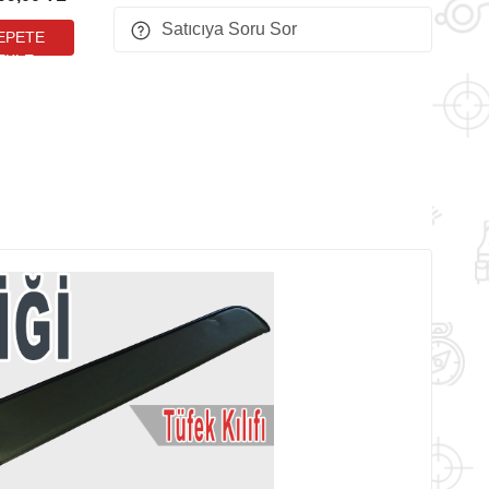
L-DOT
Satıcıya Soru Sor
ürbün
diyeli)