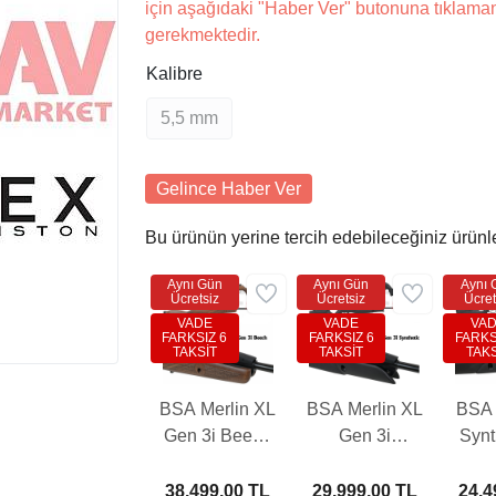
için aşağıdaki "Haber Ver" butonuna tıklama
gerekmektedir.
Kalibre
5,5 mm
Gelince Haber Ver
Bu ürünün yerine tercih edebileceğiniz ürünl
Aynı Gün
Aynı Gün
Aynı 
Ücretsiz
Ücretsiz
Ücret
VADE
VADE
VA
FARKSIZ 6
FARKSIZ 6
FARKS
TAKSİT
TAKSİT
TAKS
BSA Merlin XL
BSA Merlin XL
BSA S
Gen 3i Beech
Gen 3i
Synt
10-Shot Havalı
Synthetic 10-
Sho
Tüfek (3-9X40
Shot Havalı
Tüfe
38.499,00 TL
29.999,00 TL
24.4