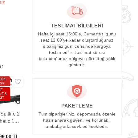
nız
TESLİMAT BİLGİLERİ
Hafta içi saat 15:00'e, Cumartesi günü
saat 12:00'ye kadar oluşturduğunuz
siparişiniz gün içerisinde kargoya
teslim edilir. Teslimat süresi
bulunduğunuz bölgeye göre değişiklik
gösterir.
er
Gün
siz
DE
IZ 6
İT
PAKETLEME
pitfire 2
Tüm siparişleriniz, depomuzda özenle
hazırlanarak güvenli ve korunaklı
hetic 10-
ambalajlarla sevk edilmektedir.
t Havalı
k (3-9X40
99,00 TL