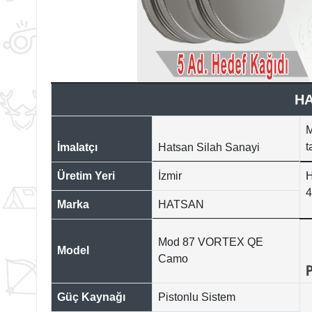
H
M
t
İmalatçı
Hatsan Silah Sanayi
Üretim Yeri
İzmir
H
4
Marka
HATSAN
Mod 87 VORTEX QE
Model
Camo
Güç Kaynağı
Pistonlu Sistem