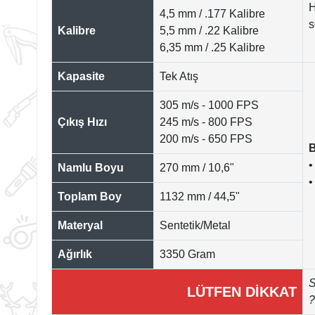
H
4,5 mm / .177 Kalibre
s
Kalibre
5,5 mm / .22 Kalibre
6,35 mm / .25 Kalibre
Kapasite
Tek Atış
305 m/s - 1000 FPS
Çıkış Hızı
245 m/s - 800 FPS
200 m/s - 650 FPS
B
•
Namlu Boyu
270 mm / 10,6"
•
Toplam Boy
1132 mm / 44,5"
Materyal
Sentetik/Metal
Ağırlık
3350 Gram
S
LÜTFEN DİKKAT
?