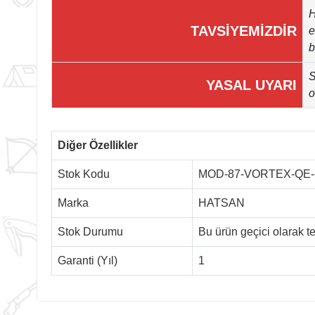
H
TAVSİYEMİZDİR
e
b
S
YASAL UYARI
o
Diğer Özellikler
Stok Kodu
MOD-87-VORTEX-QE
Marka
HATSAN
Stok Durumu
Bu ürün geçici olarak 
Garanti (Yıl)
1