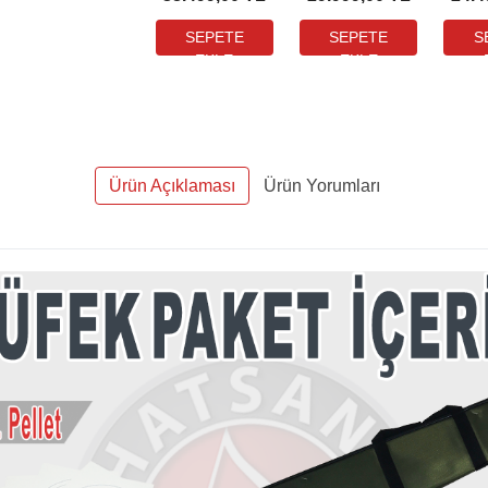
MIL-DOT
Tüfek (3-9X40
MI
Dürbün
MIL-DOT
D
Hediyeli)
Dürbün
He
Hediyeli)
Ürün Açıklaması
Ürün Yorumları