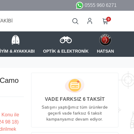
0555 960 6271
0
TAKİBİ
İYİM & AYAKKABI
OPTİK & ELEKTRONİK
HATSAN
 Camo
VADE FARKSIZ 6 TAKSİT
Satışını yaptığımız tüm ürünlerde
geçerli vade farksız 6 taksit
 Konu ile
kampanyamız devam ediyor.
224 98 18)
dirilmek