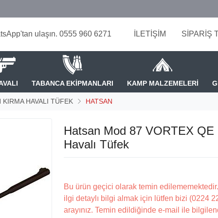
tsApp'tan ulaşın. 0555 960 6271
İLETİŞİM
SİPARİŞ 
AVALI
TABANCA EKİPMANLARI
KAMP MALZEMELERİ
G
KIRMA HAVALI TÜFEK
HATSAN
Hatsan Mod 87 VORTEX QE
Havalı Tüfek
Bu ürün geçici olarak temin edilememektedir.
ilgi detaylı bilgi almak için lütfen bizi (0224 
arayınız. Temin edildiğinde e-mail ile bilgilen