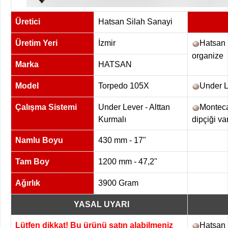
Üretici
Hatsan Silah Sanayi
Üretim Yeri
İzmir
Hatsan 
organize b
Marka
HATSAN
Model
Torpedo 105X
Under Le
Çalışma Sistemi
Under Lever - Alttan
Monteca
Kurmalı
dipçiği var
Namlu Boyu
430 mm - 17"
Tam Boy
1200 mm - 47,2"
Ağırlık
3900 Gram
YASAL UYARI
Lütfen dikkat! Bu ürünü satın alabilmeniz
Hatsan