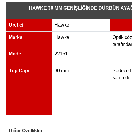
HAWKE 30 MM GENİŞLİĞİNDE DÜRBÜN AYAĞ
Üretici
Hawke
Marka
Hawke
Optik çö
tarafından
Model
22151
Tüp Çapı
30 mm
Sadece H
sahip dür
Diğer Özellikler