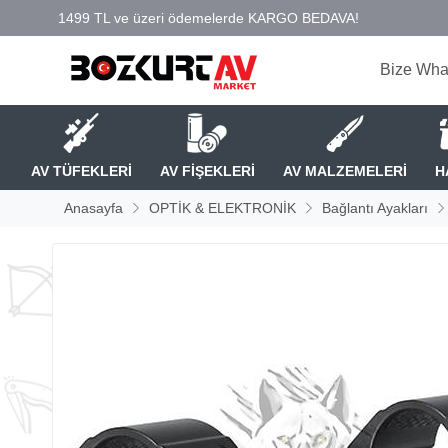
Bize Wha
AV TÜFEKLERİ
AV FİŞEKLERİ
AV MALZEMELERİ
H
Anasayfa
OPTİK & ELEKTRONİK
Bağlantı Ayakları