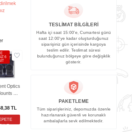
dirilmek
nız
TESLİMAT BİLGİLERİ
Hafta içi saat 15:00'e, Cumartesi günü
saat 12:00'ye kadar oluşturduğunuz
er
siparişiniz gün içerisinde kargoya
teslim edilir. Teslimat süresi
DE
bulunduğunuz bölgeye göre değişiklik
IZ 6
İT
gösterir.
nt Optics
ounts 30
 High
PAKETLEME
catinny
68,38 TL
Tüm siparişleriniz, depomuzda özenle
ürbün
hazırlanarak güvenli ve korunaklı
ambalajlarla sevk edilmektedir.
ntı Ayağı