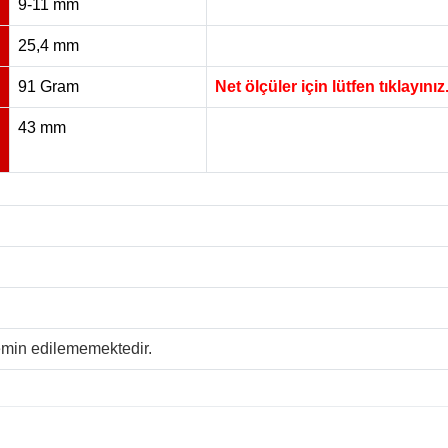
9-11 mm
25,4 mm
91 Gram
Net ölçüler için lütfen tıklayınız
43 mm
temin edilememektedir.