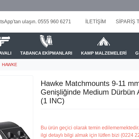
tsApp'tan ulaşın. 0555 960 6271
İLETİŞİM
SİPARİŞ 
AVALI
TABANCA EKİPMANLARI
KAMP MALZEMELERİ
G
HAWKE
Hawke Matchmounts 9-11 mm
Genişliğinde Medium Dürbün 
(1 INC)
Bu ürün geçici olarak temin edilememektedir.
ilgi detaylı bilgi almak için lütfen bizi (0224 