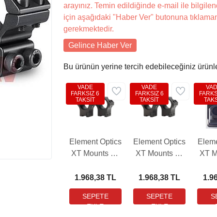
arayınız. Temin edildiğinde e-mail ile bilgilen
için aşağıdaki "Haber Ver" butonuna tıklama
gerekmektedir.
Gelince Haber Ver
Bu ürünün yerine tercih edebileceğiniz ürünl
VADE
VADE
VA
FARKSIZ 6
FARKSIZ 6
FARKS
TAKSİT
TAKSİT
TAKS
Element Optics
Element Optics
Eleme
XT Mounts 30
XT Mounts 30
XT M
mm High
mm Medium
mm
Dovetail
Dovetail
Pi
1.968,38 TL
1.968,38 TL
1.9
Dürbün
Dürbün
D
Bağlantı Ayağı
Bağlantı Ayağı
Bağla