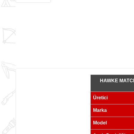
HAWKE MATCHM
Üretici
Marka
Model