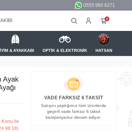
0555 960 6271
0
TAKİBİ
İYİM & AYAKKABI
OPTİK & ELEKTRONİK
HATSAN
 Ayak
Ayağı
VADE FARKSIZ 6 TAKSİT
Satışını yaptığımız tüm ürünlerde
geçerli vade farksız 6 taksit
kampanyamız devam ediyor.
 Konu ile
224 98 18)