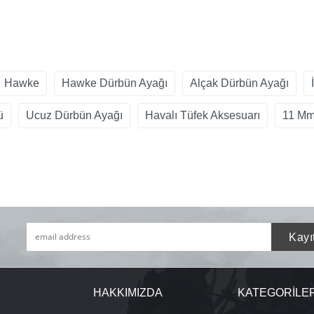
Hawke
Hawke Dürbün Ayağı
Alçak Dürbün Ayağı
ü
Ucuz Dürbün Ayağı
Havalı Tüfek Aksesuarı
11 Mm
HAKKIMIZDA
KATEGORİLE