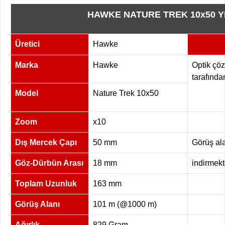
HAWKE NATURE TREK 10x50 Y
Üretici
Hawke
Marka
Hawke
Optik çö
tarafından
Model
Nature Trek 10x50
Zoom
x10
Dış Mercek Çapı
50 mm
Görüş al
Göz-Dürbün Arası
18 mm
indirmekt
Toplam Uzunluk
163 mm
Görüş Alanı
101 m (@1000 m)
Ağırlık
829 Gram