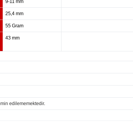
9-11 mm
25,4 mm
55 Gram
43 mm
temin edilememektedir.