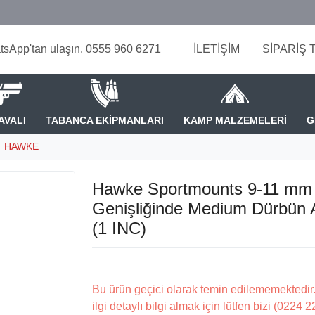
tsApp'tan ulaşın. 0555 960 6271
İLETİŞİM
SİPARİŞ 
AVALI
TABANCA EKİPMANLARI
KAMP MALZEMELERİ
G
HAWKE
Hawke Sportmounts 9-11 mm
Genişliğinde Medium Dürbün 
(1 INC)
Bu ürün geçici olarak temin edilememektedir.
ilgi detaylı bilgi almak için lütfen bizi (0224 