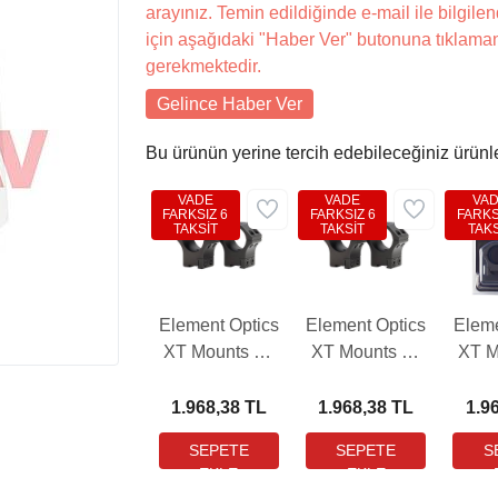
arayınız. Temin edildiğinde e-mail ile bilgilen
için aşağıdaki "Haber Ver" butonuna tıklama
gerekmektedir.
Gelince Haber Ver
Bu ürünün yerine tercih edebileceğiniz ürünl
VADE
VADE
VA
FARKSIZ 6
FARKSIZ 6
FARKS
TAKSİT
TAKSİT
TAKS
Element Optics
Element Optics
Eleme
XT Mounts 30
XT Mounts 30
XT M
mm High
mm Medium
mm
Dovetail
Dovetail
Pi
1.968,38 TL
1.968,38 TL
1.9
Dürbün
Dürbün
D
Bağlantı Ayağı
Bağlantı Ayağı
Bağla