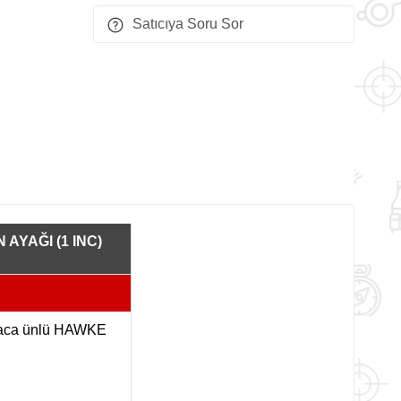
Satıcıya Soru Sor
YAĞI (1 INC)
yaca ünlü HAWKE