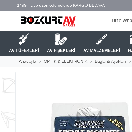
Bize Wha
AV TÜFEKLERİ
AV FİŞEKLERİ
AV MALZEMELERİ
H
Anasayfa
OPTİK & ELEKTRONİK
Bağlantı Ayakları