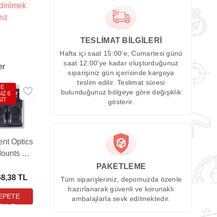
dirilmek
nız
TESLİMAT BİLGİLERİ
Hafta içi saat 15:00'e, Cumartesi günü
saat 12:00'ye kadar oluşturduğunuz
er
siparişiniz gün içerisinde kargoya
teslim edilir. Teslimat süresi
DE
bulunduğunuz bölgeye göre değişiklik
IZ 6
İT
gösterir.
nt Optics
ounts 30
 High
PAKETLEME
catinny
68,38 TL
Tüm siparişleriniz, depomuzda özenle
ürbün
hazırlanarak güvenli ve korunaklı
ambalajlarla sevk edilmektedir.
ntı Ayağı