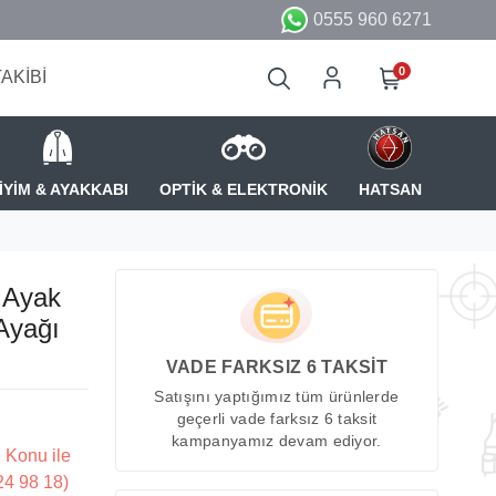
0555 960 6271
0
TAKİBİ
İYİM & AYAKKABI
OPTİK & ELEKTRONİK
HATSAN
 Ayak
Ayağı
VADE FARKSIZ 6 TAKSİT
Satışını yaptığımız tüm ürünlerde
geçerli vade farksız 6 taksit
kampanyamız devam ediyor.
 Konu ile
224 98 18)