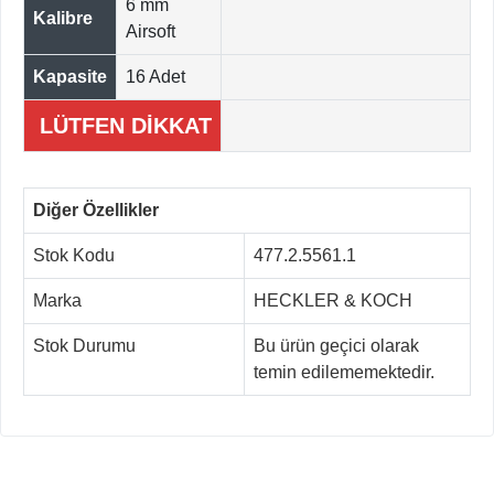
6 mm
Kalibre
Airsoft
Kapasite
16 Adet
LÜTFEN DİKKAT
Diğer Özellikler
Stok Kodu
477.2.5561.1
Marka
HECKLER & KOCH
Stok Durumu
Bu ürün geçici olarak
temin edilememektedir.