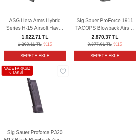
ASG Hera Arms Hybrid
Sig Sauer ProForce 1911
Series H-15 Airsoft Havalı
TACOPS Blowback Airsoft
Tüfek Yedek Şarjörü (180
Havalı Tabanca Yedek
1.022,71 TL
2.870,37 TL
Adet)
Şarjörü
1.203,11 TL
%15
3.377,01 TL
%15
VADE FARKSIZ
6 TAKSİT
Sig Sauer Proforce P320
M17 Black Blowback Airsoft