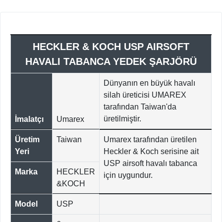
HECKLER & KOCH USP AIRSOFT
HAVALI TABANCA YEDEK ŞARJÖRÜ
Dünyanın en büyük havalı
silah üreticisi UMAREX
tarafından Taiwan'da
üretilmiştir.
İmalatçı
Umarex
Üretim
Taiwan
Umarex tarafından üretilen
Yeri
Heckler & Koch serisine ait
USP airsoft havalı tabanca
Marka
HECKLER
için uygundur.
&KOCH
Model
USP