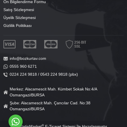
Ön Bilgilendirme Formu
Satış Sözleşmesi
Üyelik Sözleşmesi
Gizlilik Politikası
info@bozkurtav.com
0555 960 6271
0224 224 9818 / 0543 224 9818 (pbx)
Merkez: Alacamescit Mah. Kümbet Sokak No:4/A
Osmangazi/BURSA
Şube: Alacamescit Mah. Çancılar Cad. No:38
Osmangazi/BURSA
®
PlatinMarket
E-Ticaret Sistemi
İle Hazırlanmıştır.