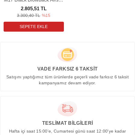
Havalı Tabanca Yedek
2.805,51 TL
Şarjörü
3.300,40 TL
%15
VADE FARKSIZ 6 TAKSİT
Satışını yaptığımız tüm ürünlerde geçerli vade farksız 6 taksit
kampanyamız devam ediyor.
TESLİMAT BİLGİLERİ
Hafta içi saat 15:00'e, Cumartesi günü saat 12:00'ye kadar