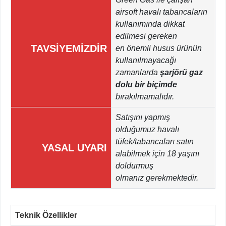
airsoft havalı tabancaların
kullanımında dikkat
edilmesi gereken
TAVSİYEMİZDİR
en önemli husus ürünün
kullanılmayacağı
zamanlarda
şarjörü gaz
dolu bir biçimde
bırakılmamalıdır.
Satışını yapmış
olduğumuz havalı
tüfek/tabancaları satın
YASAL UYARI
alabilmek için 18 yaşını
doldurmuş
olmanız gerekmektedir.
Teknik Özellikler