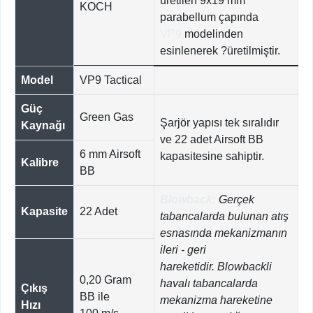
üretilen 9x19 mm
KOCH
parabellum çapında
VP9
modelinden
esinlenerek ?üretilmiştir.
Model
VP9 Tactical
Güç
Green Gas
Şarjör yapısı tek sıralıdır
Kaynağı
ve 22 adet Airsoft BB
6 mm Airsoft
kapasitesine sahiptir.
Kalibre
BB
Blowback:
Gerçek
Kapasite
22 Adet
tabancalarda bulunan atış
esnasında mekanizmanın
ileri - geri
hareketidir. Blowbackli
0,20 Gram
havalı tabancalarda
Çıkış
BB ile
mekanizma hareketine
Hızı