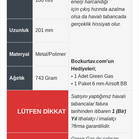
100 m/s
enerji harcandığı
için çıkış hızında azalma
olsa da havalı tabancada
gerçeklik hissiyatı olur.
Uzunluk
201 mm
Materyal
Metal/Polimer
Bozkurtav.com'un
Hediyeleri;
• 1 Adet Green Gas
Ağırlık
743 Gram
• 1 Paket 6 mm Airsoft BB
Satışını yaptığımız havalı
tabancalar fatura
LÜTFEN DİKKAT
tarihinden itibaren
1 (Bir)
Yıl
ithalatçı / imalatçı
?firma garantilidir.
Green Gas ile çalışan