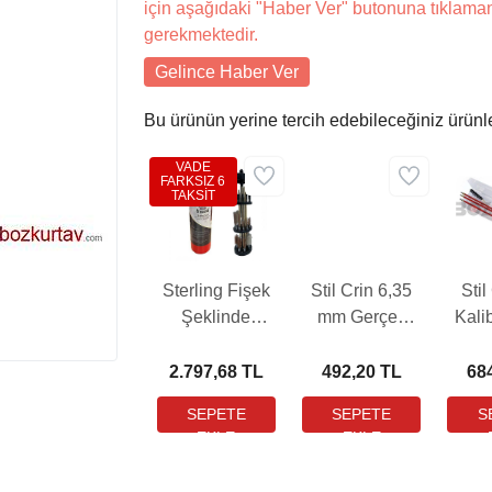
için aşağıdaki "Haber Ver" butonuna tıklama
gerekmektedir.
Gelince Haber Ver
Bu ürünün yerine tercih edebileceğiniz ürünl
VADE
FARKSIZ 6
TAKSİT
Sterling Fişek
Stil Crin 6,35
Stil
Şeklinde
mm Gerçek
Kali
Kutuda Özel
Tabanca Harbi
mm
Harbi Takımı
Takımı
T
2.797,68 TL
492,20 TL
68
Seti (Tüm
(Vakumlu)
T
Kalibreler)
Takım