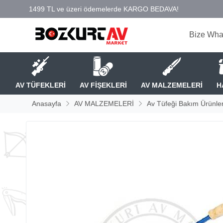
Bize Wha
AV TÜFEKLERİ
AV FİŞEKLERİ
AV MALZEMELERİ
H
Anasayfa
AV MALZEMELERİ
Av Tüfeği Bakım Ürünler