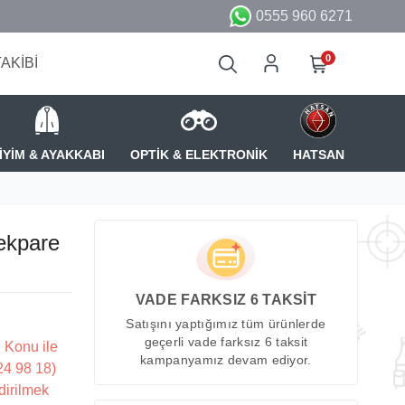
0555 960 6271
0
TAKİBİ
İYİM & AYAKKABI
OPTİK & ELEKTRONİK
HATSAN
Yekpare
VADE FARKSIZ 6 TAKSİT
Satışını yaptığımız tüm ürünlerde
geçerli vade farksız 6 taksit
 Konu ile
kampanyamız devam ediyor.
224 98 18)
dirilmek