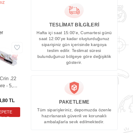
nız
TESLİMAT BİLGİLERİ
er
Hafta içi saat 15:00'e, Cumartesi günü
saat 12:00'ye kadar oluşturduğunuz
siparişiniz gün içerisinde kargoya
teslim edilir. Teslimat süresi
bulunduğunuz bölgeye göre değişiklik
gösterir.
 Crin .22
bre - 5,56
 Havalı
üfek &
4,80 TL
PAKETLEME
abanca
Tüm siparişleriniz, depomuzda özenle
ı (Kutulu)
hazırlanarak güvenli ve korunaklı
ambalajlarla sevk edilmektedir.