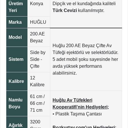
Üretim
Konya
Dipçik ve el kundağında kaliteli
Yeri
Türk Cevizi
kullanılmıştır.
Marka
HUĞLU
200 AE
Model
Beyaz
Huğlu 200 AE Beyaz Çifte Av
Side by
Tüfeği ejektörlü ve selektörlüdür.
Sistem
Side -
5 adet mobil şoku sayesinde her
Çifte
avda yüksek performans
alabilirsiniz.
12
Kalibre
Kalibre
61 cm /
Namlu
Huğlu Av Tüfekleri
66 cm /
Boyu
Kooperatifi'nin Hediyeleri;
71 cm
• Plastik Taşıma Çantası
3200
Ağırlık
Bozkurtav.com'un Hediyeleri;