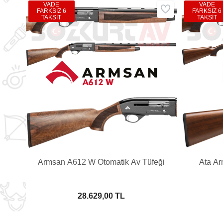
VADE
VADE
FARKSIZ 6
FARKSIZ 6
TAKSİT
TAKSİT
Armsan A612 W Otomatik Av Tüfeği
Ata Ar
28.629,00 TL