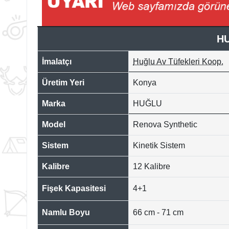
HU
İmalatçı
Huğlu Av Tüfekleri Koop.
Üretim Yeri
Konya
Marka
HUĞLU
Model
Renova Synthetic
Sistem
Kinetik Sistem
Kalibre
12 Kalibre
Fişek Kapasitesi
4+1
Namlu Boyu
66 cm - 71 cm