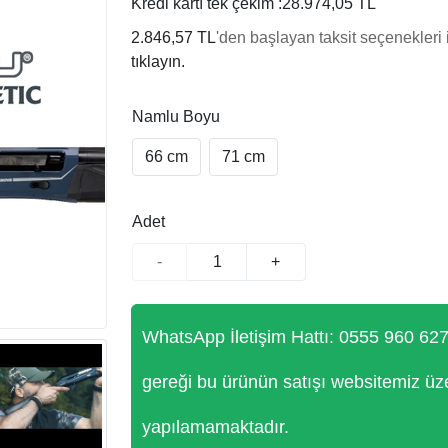
Kredi kartı tek çekim :
28.974,05 TL
2.846,57 TL
'den başlayan taksit seçenekleri 
tıklayın.
Namlu Boyu
66 cm
71 cm
Adet
-
+
WhatsApp İletişim Hattı: 0555 960 62
gereği bu ürünün satışı websitemiz üz
yapılamamaktadır.