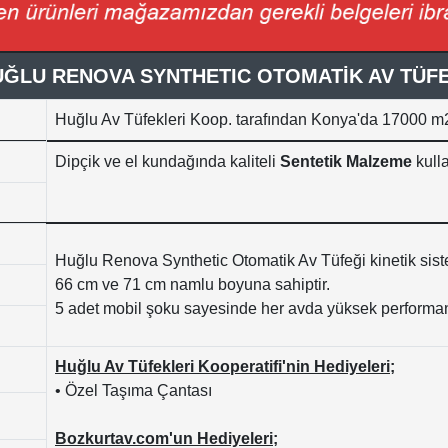
ĞLU RENOVA SYNTHETIC OTOMATİK AV TÜF
Huğlu Av Tüfekleri Koop. tarafından Konya'da 17000
m2
Dipçik ve el kundağında kaliteli
Sentetik Malzeme
kulla
Huğlu Renova Synthetic Otomatik Av Tüfeği kinetik siste
66 cm ve 71 cm namlu boyuna sahiptir.
5 adet mobil şoku sayesinde her avda yüksek performans
Huğlu Av Tüfekleri Kooperatifi'nin Hediyeleri;
• Özel Taşıma Çantası
Bozkurtav.com'un Hediyeleri;