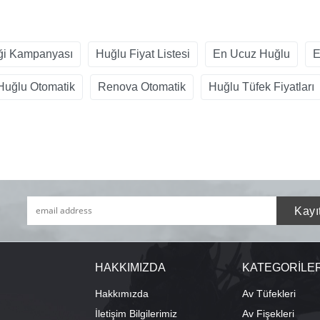
ği Kampanyası
Huğlu Fiyat Listesi
En Ucuz Huğlu
E
Huğlu Otomatik
Renova Otomatik
Huğlu Tüfek Fiyatları
HAKKIMIZDA
KATEGORİLE
Hakkımızda
Av Tüfekleri
İletişim Bilgilerimiz
Av Fişekleri