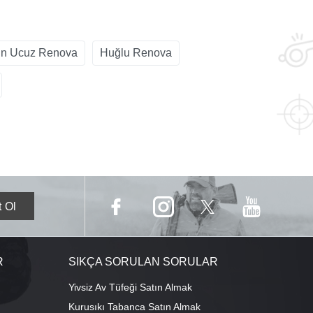
n Ucuz Renova
Huğlu Renova
R
SIKÇA SORULAN SORULAR
Yivsiz Av Tüfeği Satın Almak
Kurusıkı Tabanca Satın Almak