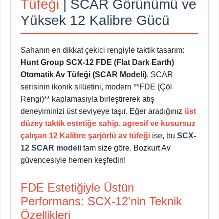
Tüfeği
| SCAR Görünümü ve
Yüksek 12 Kalibre Gücü
Sahanın en dikkat çekici rengiyle taktik tasarım:
Hunt Group SCX-12 FDE (Flat Dark Earth)
Otomatik Av Tüfeği (SCAR Modeli)
. SCAR
serisinin ikonik silüetini, modern **FDE (Çöl
Rengi)** kaplamasıyla birleştirerek atış
deneyiminizi üst seviyeye taşır. Eğer aradığınız
üst
düzey taktik estetiğe sahip, agresif ve kusursuz
çalışan 12 Kalibre şarjörlü av tüfeği
ise, bu
SCX-
12 SCAR modeli
tam size göre. Bozkurt Av
güvencesiyle hemen keşfedin!
FDE Estetiğiyle Üstün
Performans: SCX-12'nin Teknik
Özellikleri