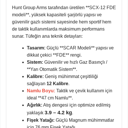
Hunt Group Arms tarafından üretilen **SCX-12 FDE
modeli**, yüksek kapasiteli şarjörlü yapısı ve
güvenilir gazlı sistemi sayesinde hem sportif hem
de taktik kullanımlarda maksimum performans
sunar. Tüfeğin ana teknik detayları:
Tasarım:
Güçlü **SCAR Modeli** yapısı ve
dikkat çekici **FDE** rengi.
Sistem:
Güvenilir ve hızlı Gaz Basınçlı /
**Yarı Otomatik Sistem**.
Kalibre:
Geniş mühimmat çeşitliliği
sağlayan
12 Kalibre
.
Namlu Boyu:
Taktik ve çevik kullanım için
ideal **47 cm Namlu**.
Ağırlık:
Atış dengesi için optimize edilmiş
3.9 – 4.2 kg
yaklaşık
.
Fişek Yatağı:
Güçlü Magnum mühimmatlar
için 76 mm Fişek Yatağı.