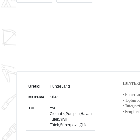
HUNTERL
Üretici
HunterLand
• HunterLan
Malzeme
Süet
• Toplam b
• Tüfeğinizi
Tür
Yarı
• Rengi açı
Otomatik,Pompalı,Havalı
Tüfek,Yivli
Tüfek,Süperpoze,Çifte