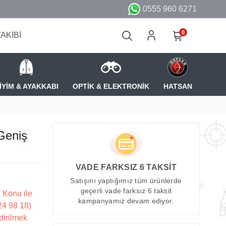
0555 960 6271
0
TAKİBİ
İYİM & AYAKKABI
OPTİK & ELEKTRONİK
HATSAN
Geniş
VADE FARKSIZ 6 TAKSİT
Satışını yaptığımız tüm ürünlerde
geçerli vade farksız 6 taksit
 Konu ile
kampanyamız devam ediyor.
224 98 18)
dirilmek