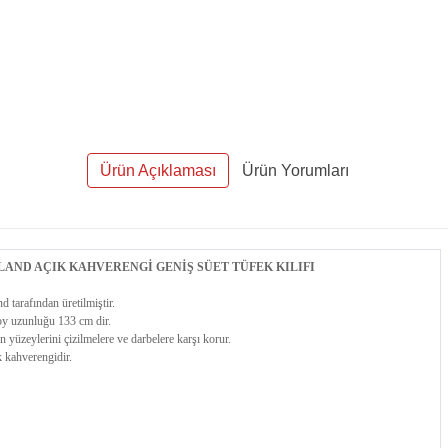
Ürün Açıklaması
Ürün Yorumları
AND AÇIK KAHVERENGİ GENİŞ SÜET TÜFEK KILIFI
d tarafından üretilmiştir.
oy uzunluğu 133 cm dir.
n yüzeylerini çizilmelere ve darbelere karşı korur.
k kahverengidir.