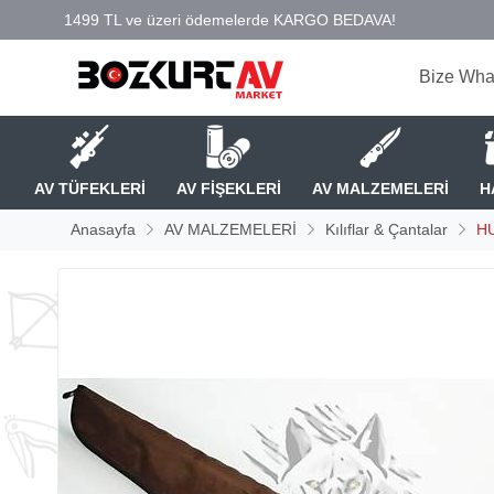
Bize Wha
AV TÜFEKLERİ
AV FİŞEKLERİ
AV MALZEMELERİ
H
Anasayfa
AV MALZEMELERİ
Kılıflar & Çantalar
H