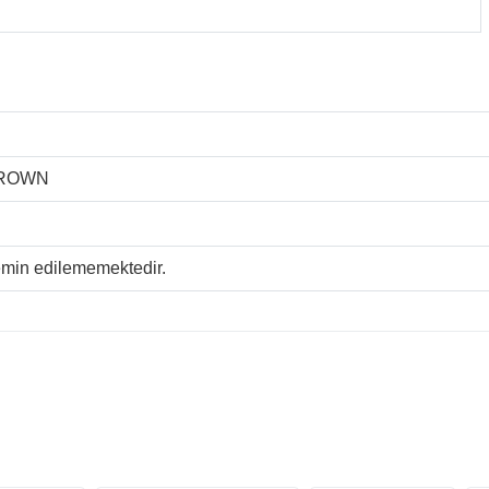
BROWN
temin edilememektedir.