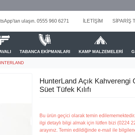
tsApp'tan ulaşın. 0555 960 6271
İLETİŞİM
SİPARİŞ 
AVALI
TABANCA EKİPMANLARI
KAMP MALZEMELERİ
G
UNTERLAND
HunterLand Açık Kahverengi 
Süet Tüfek Kılıfı
Bu ürün geçici olarak temin edilememektedir.
ilgi detaylı bilgi almak için lütfen bizi (0224 
arayınız. Temin edildiğinde e-mail ile bilgilen