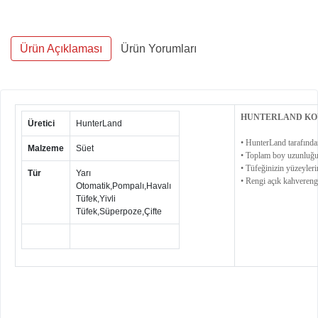
Ürün Açıklaması
Ürün Yorumları
HUNTERLAND KOY
Üretici
HunterLand
• HunterLand tarafından
Malzeme
Süet
• Toplam boy uzunluğu
• Tüfeğinizin yüzeylerin
Tür
Yarı
• Rengi açık kahverengi
Otomatik,Pompalı,Havalı
Tüfek,Yivli
Tüfek,Süperpoze,Çifte