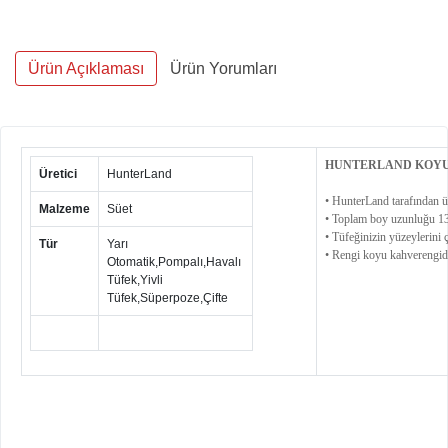
Ürün Açıklaması
Ürün Yorumları
HUNTERLAND KOYU 
Üretici
HunterLand
• HunterLand tarafından ür
Malzeme
Süet
• Toplam boy uzunluğu 13
• Tüfeğinizin yüzeylerini ç
Tür
Yarı
• Rengi koyu kahverengidi
Otomatik,Pompalı,Havalı
Tüfek,Yivli
Tüfek,Süperpoze,Çifte