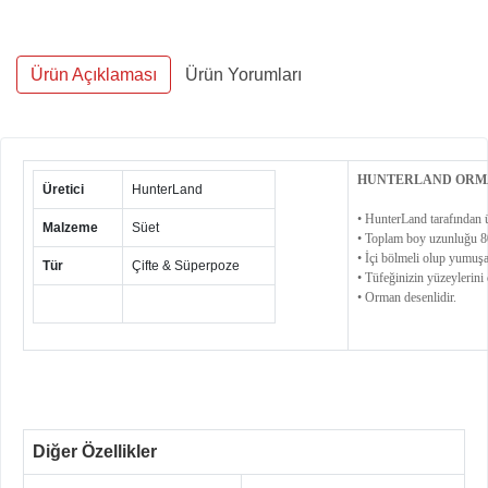
Ürün Açıklaması
Ürün Yorumları
HUNTERLAND ORMAN
Üretici
HunterLand
• HunterLand tarafından ür
Malzeme
Süet
• Toplam boy uzunluğu 80
• İçi bölmeli olup yumuşa
Tür
Çifte & Süperpoze
• Tüfeğinizin yüzeylerini 
• Orman desenlidir.
Diğer Özellikler