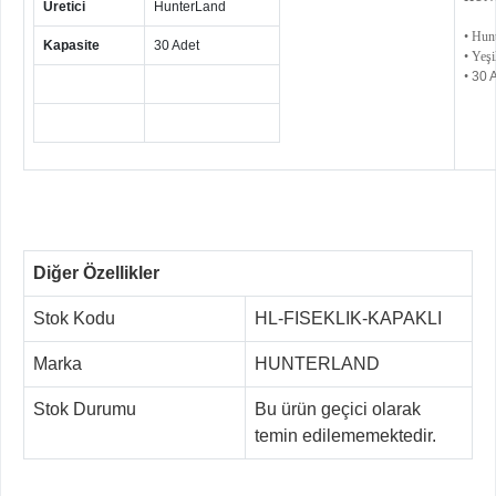
Üretici
HunterLand
• Hunt
Kapasite
30 Adet
• Yeşi
•
30 A
Diğer Özellikler
Stok Kodu
HL-FISEKLIK-KAPAKLI
Marka
HUNTERLAND
Stok Durumu
Bu ürün geçici olarak
temin edilememektedir.