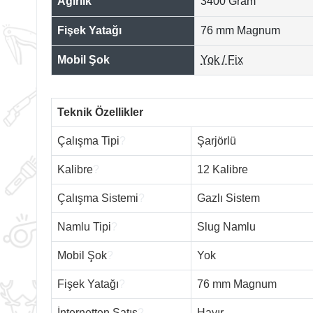
Ağırlık
3400 Gram
Fişek Yatağı
76 mm Magnum
Mobil Şok
Yok / Fix
Teknik Özellikler
Çalışma Tipi
?
Şarjörlü
Kalibre
?
12 Kalibre
Çalışma Sistemi
?
Gazlı Sistem
Namlu Tipi
?
Slug Namlu
Mobil Şok
?
Yok
Fişek Yatağı
?
76 mm Magnum
İnternetten Satış
?
Hayır