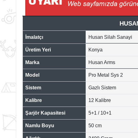
HUSAN
İmalatçı
Husan Silah Sanayi
Üretim Yeri
Konya
Marka
Husan Arms
Model
Pro Metal Sys 2
Sistem
Gazlı Sistem
Kalibre
12 Kalibre
Şarjör Kapasitesi
5+1 / 10+1
Namlu Boyu
50 cm