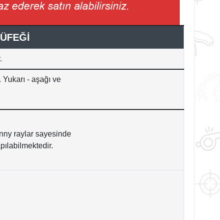
TÜFEĞİ
.
. Yukarı - aşağı ve
nny raylar sayesinde
apılabilmektedir.