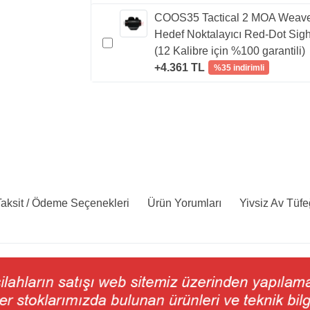
COOS35 Tactical 2 MOA Weav
Hedef Noktalayıcı Red-Dot Sigh
(12 Kalibre için %100 garantili)
+4.361 TL
%35 indirimli
aksit / Ödeme Seçenekleri
Ürün Yorumları
Yivsiz Av Tüfe