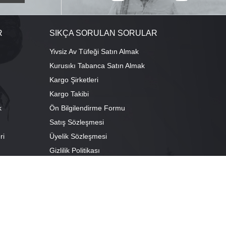
R
SIKÇA SORULAN SORULAR
Yivsiz Av Tüfeği Satın Almak
Kurusıkı Tabanca Satın Almak
Kargo Şirketleri
Kargo Takibi
k
Ön Bilgilendirme Formu
Satış Sözleşmesi
ri
Üyelik Sözleşmesi
ı
Gizlilik Politikası
camescit Mah. Kümbet Sokak No:4/A Osmangazi/BURSA
escit Mah. Çancılar Cad. No:38 Osmangazi/BURSA