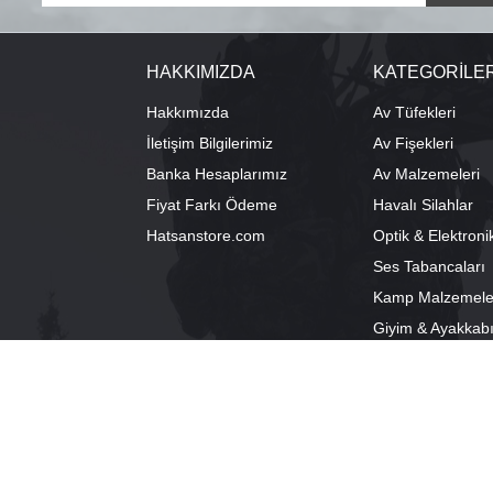
HAKKIMIZDA
KATEGORİLE
Hakkımızda
Av Tüfekleri
İletişim Bilgilerimiz
Av Fişekleri
Banka Hesaplarımız
Av Malzemeleri
Fiyat Farkı Ödeme
Havalı Silahlar
Hatsanstore.com
Optik & Elektroni
Ses Tabancaları
Kamp Malzemele
Giyim & Ayakkab
info@bozkurtav.com
Merkez: Ala
0555 960 6271
Şube: Alacam
0224 224 9818 / 0543 224 9818 (pbx)