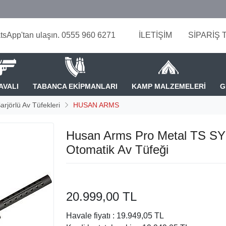
tsApp'tan ulaşın. 0555 960 6271
İLETİŞİM
SİPARİŞ 
AVALI
TABANCA EKİPMANLARI
KAMP MALZEMELERİ
G
arjörlü Av Tüfekleri
HUSAN ARMS
Husan Arms Pro Metal TS SY
Otomatik Av Tüfeği
20.999,00 TL
Havale fiyatı :
19.949,05 TL