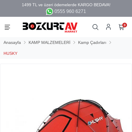
0555 960 6271
0
Anasayfa
KAMP MALZEMELERİ
Kamp Çadırları
HUSKY