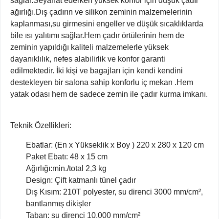
sağlar.Seyahat ederken yüksek konfor için düşük çadır
ağırlığı.Dış çadırın ve silikon zeminin malzemelerinin
kaplanması,su girmesini engeller ve düşük sıcaklıklarda
bile ısı yalıtımı sağlar.Hem çadır örtülerinin hem de
zeminin yapıldığı kaliteli malzemelerle yüksek
dayanıklılık, nefes alabilirlik ve konfor garanti
edilmektedir. İki kişi ve bagajları için kendi kendini
destekleyen bir salona sahip konforlu iç mekan .Hem
yatak odası hem de sadece zemin ile çadır kurma imkanı.
Teknik Özellikleri:
Ebatlar: (En x Yükseklik x Boy ) 220 x 280 x 120 cm
Paket Ebatı: 48 x 15 cm
Ağırlığı:min./total 2,3 kg
Design: Çift katmanlı tünel çadır
Dış Kısım: 210T polyester, su direnci 3000 mm/cm²,
bantlanmış dikişler
Taban: su direnci 10.000 mm/cm²