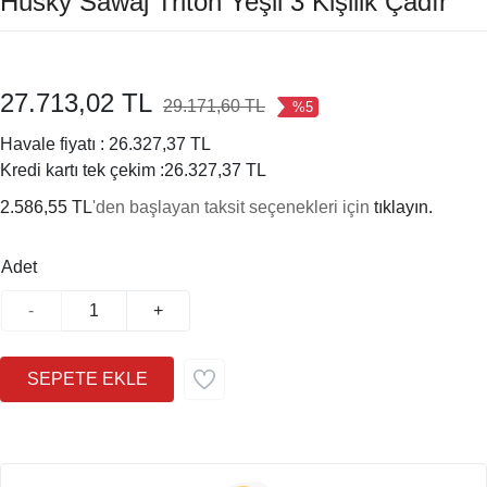
Husky Sawaj Triton Yeşil 3 Kişilik Çadır
27.713,02 TL
29.171,60 TL
%5
Havale fiyatı :
26.327,37 TL
Kredi kartı tek çekim :
26.327,37 TL
2.586,55 TL
'den başlayan taksit seçenekleri için
tıklayın.
Adet
-
+