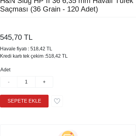
H&N Slug HP II 36 6,35 mm Havalı Tüfek
Saçması (36 Grain - 120 Adet)
545,70 TL
Havale fiyatı :
518,42 TL
Kredi kartı tek çekim :
518,42 TL
Adet
-
+