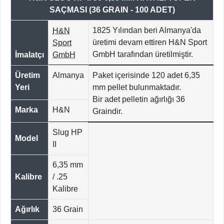
SAÇMASI (36 GRAIN - 100 ADET)
1825 Yılından beri Almanya'da
H&N
üretimi devam ettiren H&N Sport
Sport
GmbH tarafından üretilmiştir.
İmalatçı
GmbH
Üretim
Almanya
Paket içerisinde 120 adet 6,35
Yeri
mm pellet bulunmaktadır.
Bir adet pelletin ağırlığı 36
Marka
H&N
Graindir.
Slug HP
Model
II
6,35 mm
Kalibre
/ .25
Kalibre
Ağırlık
36 Grain