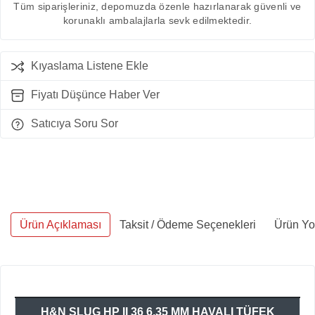
Tüm siparişleriniz, depomuzda özenle hazırlanarak güvenli ve
korunaklı ambalajlarla sevk edilmektedir.
Kıyaslama Listene Ekle
Fiyatı Düşünce Haber Ver
Satıcıya Soru Sor
Ürün Açıklaması
Taksit / Ödeme Seçenekleri
Ürün Yo
H&N SLUG HP II 36 6,35 MM HAVALI TÜFEK