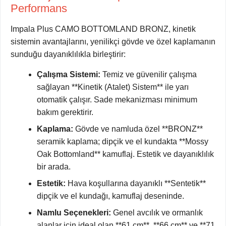
Performans
Impala Plus CAMO BOTTOMLAND BRONZ, kinetik
sistemin avantajlarını, yenilikçi gövde ve özel kaplamanın
sunduğu dayanıklılıkla birleştirir:
Çalışma Sistemi:
Temiz ve güvenilir çalışma
sağlayan **Kinetik (Atalet) Sistem** ile yarı
otomatik çalışır. Sade mekanizması minimum
bakım gerektirir.
Kaplama:
Gövde ve namluda özel **BRONZ**
seramik kaplama; dipçik ve el kundakta **Mossy
Oak Bottomland** kamuflaj. Estetik ve dayanıklılık
bir arada.
Estetik:
Hava koşullarına dayanıklı **Sentetik**
dipçik ve el kundağı, kamuflaj deseninde.
Namlu Seçenekleri:
Genel avcılık ve ormanlık
alanlar için ideal olan **61 cm**, **66 cm** ve **71