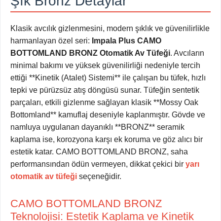
Şık Bronz Detaylar
Klasik avcılık gizlenmesini, modern şıklık ve güvenilirlikle
harmanlayan özel seri:
Impala Plus CAMO
BOTTOMLAND BRONZ Otomatik Av Tüfeği
. Avcıların
minimal bakımı ve yüksek güvenilirliği nedeniyle tercih
ettiği **Kinetik (Atalet) Sistemi** ile çalışan bu tüfek, hızlı
tepki ve pürüzsüz atış döngüsü sunar. Tüfeğin sentetik
parçaları, etkili gizlenme sağlayan klasik **Mossy Oak
Bottomland** kamuflaj deseniyle kaplanmıştır. Gövde ve
namluya uygulanan dayanıklı **BRONZ** seramik
kaplama ise, korozyona karşı ek koruma ve göz alıcı bir
estetik katar. CAMO BOTTOMLAND BRONZ, saha
performansından ödün vermeyen, dikkat çekici bir
yarı
otomatik av tüfeği
seçeneğidir.
CAMO BOTTOMLAND BRONZ
Teknolojisi: Estetik Kaplama ve Kinetik