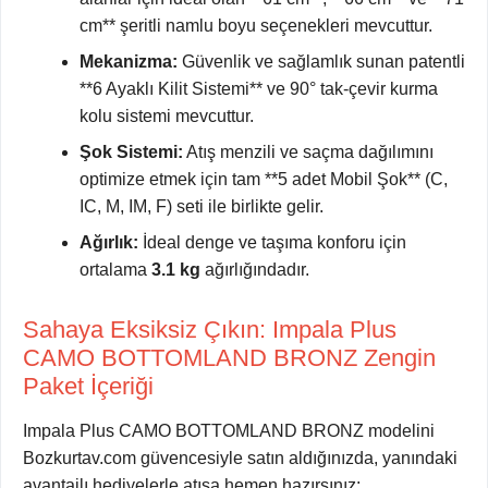
cm** şeritli namlu boyu seçenekleri mevcuttur.
Mekanizma:
Güvenlik ve sağlamlık sunan patentli
**6 Ayaklı Kilit Sistemi** ve 90° tak-çevir kurma
kolu sistemi mevcuttur.
Şok Sistemi:
Atış menzili ve saçma dağılımını
optimize etmek için tam **5 adet Mobil Şok** (C,
IC, M, IM, F) seti ile birlikte gelir.
Ağırlık:
İdeal denge ve taşıma konforu için
ortalama
3.1 kg
ağırlığındadır.
Sahaya Eksiksiz Çıkın: Impala Plus
CAMO BOTTOMLAND BRONZ Zengin
Paket İçeriği
Impala Plus CAMO BOTTOMLAND BRONZ modelini
Bozkurtav.com güvencesiyle satın aldığınızda, yanındaki
avantajlı hediyelerle atışa hemen hazırsınız: