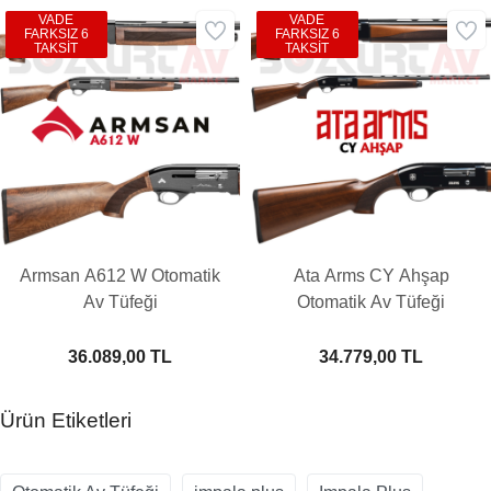
VADE
VADE
FARKSIZ 6
FARKSIZ 6
TAKSİT
TAKSİT
Armsan A612 W Otomatik
Ata Arms CY Ahşap
Av Tüfeği
Otomatik Av Tüfeği
36.089,00 TL
34.779,00 TL
Ürün Etiketleri