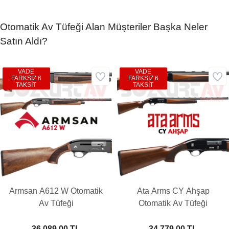
Otomatik Av Tüfeği Alan Müşteriler Başka Neler
Satın Aldı?
VADE
VADE
FARKSIZ 6
FARKSIZ 6
TAKSİT
TAKSİT
Armsan A612 W Otomatik
Ata Arms CY Ahşap
Av Tüfeği
Otomatik Av Tüfeği
36.089,00 TL
34.779,00 TL