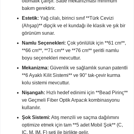
otomatik çalışır. Sade mekanizması minimum
bakım gerektirir.
Estetik:
Yağ cilalı, birinci sınıf **Türk Cevizi
(Ahşap)** dipçik ve el kundağı ile klasik ve şık bir
görünüm sunar.
Namlu Seçenekleri:
Çok yönlülük için **61 cm**,
**66 cm**, **71 cm** ve **76 cm** şeritli namlu
boyu seçenekleri mevcuttur.
Mekanizma:
Güvenlik ve sağlamlık sunan patentli
**6 Ayaklı Kilit Sistemi** ve 90° tak-çevir kurma
kolu sistemi mevcuttur.
Nişangah:
Hızlı hedef edinimi için **Bead Pirinç**
ve Geçmeli Fiber Optik Arpacık kombinasyonu
kullanılır.
Şok Sistemi:
Atış menzili ve saçma dağılımını
optimize etmek için tam **5 adet Mobil Şok** (C,
IC, M, IM, F) seti ile birlikte gelir.