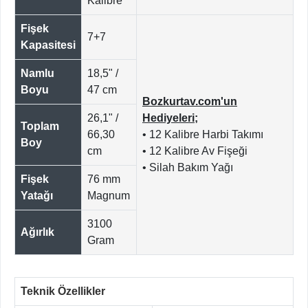
Kalibre
Fişek
7+7
Kapasitesi
Namlu
18,5" /
Boyu
47 cm
Bozkurtav.com'un
26,1" /
Hediyeleri;
Toplam
66,30
• 12 Kalibre Harbi Takımı
Boy
cm
• 12 Kalibre Av Fişeği
• Silah Bakım Yağı
Fişek
76 mm
Yatağı
Magnum
3100
Ağırlık
Gram
Teknik Özellikler