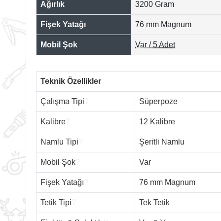
Ağırlık
3200 Gram
Fişek Yatağı
76 mm Magnum
Mobil Şok
Var / 5 Adet
Teknik Özellikler
Çalışma Tipi
?
Süperpoze
Kalibre
?
12 Kalibre
Namlu Tipi
?
Şeritli Namlu
Mobil Şok
?
Var
Fişek Yatağı
?
76 mm Magnum
Tetik Tipi
?
Tek Tetik