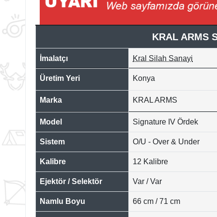
KRAL ARMS S
İmalatçı
Kral Silah Sanayi
Üretim Yeri
Konya
Marka
KRAL ARMS
Model
Signature IV Ördek
Sistem
O/U - Over & Under
Kalibre
12 Kalibre
Ejektör / Selektör
Var / Var
Namlu Boyu
66 cm / 71 cm