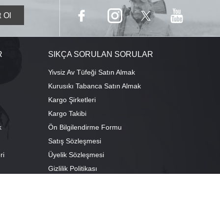
R
SIKÇA SORULAN SORULAR
Yivsiz Av Tüfeği Satın Almak
Kurusıkı Tabanca Satın Almak
Kargo Şirketleri
Kargo Takibi
k
Ön Bilgilendirme Formu
Satış Sözleşmesi
ri
Üyelik Sözleşmesi
ı
Gizlilik Politikası
camescit Mah. Kümbet Sokak No:4/A Osmangazi/BURSA
escit Mah. Çancılar Cad. No:38 Osmangazi/BURSA