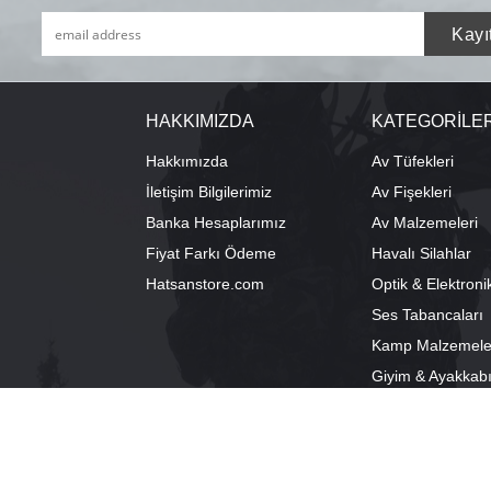
HAKKIMIZDA
KATEGORİLE
Hakkımızda
Av Tüfekleri
İletişim Bilgilerimiz
Av Fişekleri
Banka Hesaplarımız
Av Malzemeleri
Fiyat Farkı Ödeme
Havalı Silahlar
Hatsanstore.com
Optik & Elektroni
Ses Tabancaları
Kamp Malzemele
Giyim & Ayakkab
info@bozkurtav.com
Merkez: Ala
0555 960 6271
Şube: Alacam