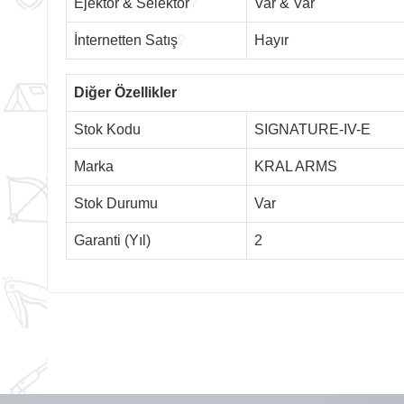
Ejektör & Selektör
?
Var & Var
İnternetten Satış
?
Hayır
Diğer Özellikler
Stok Kodu
SIGNATURE-IV-E
Marka
KRAL ARMS
Stok Durumu
Var
Garanti (Yıl)
2