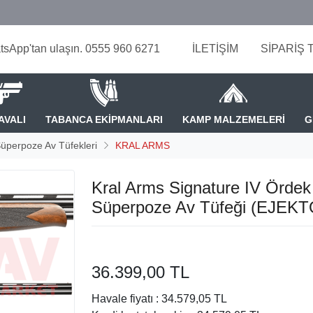
tsApp'tan ulaşın. 0555 960 6271
İLETİŞİM
SİPARİŞ 
AVALI
TABANCA EKİPMANLARI
KAMP MALZEMELERİ
G
üperpoze Av Tüfekleri
KRAL ARMS
Kral Arms Signature IV Ördek
Süperpoze Av Tüfeği (EJEK
36.399,00 TL
Havale fiyatı :
34.579,05 TL