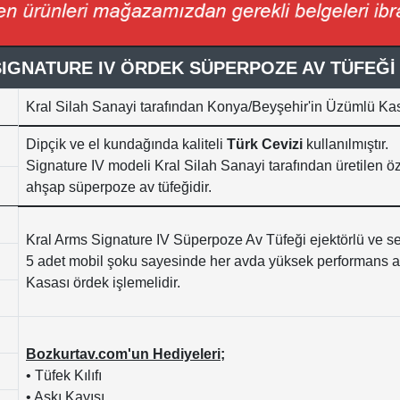
IGNATURE IV ÖRDEK SÜPERPOZE AV TÜFEĞİ
Kral Silah Sanayi tarafından Konya/Beyşehir'in Üzümlü K
Dipçik ve el kundağında kaliteli
Türk Cevizi
kullanılmıştır.
Signature IV modeli Kral Silah Sanayi tarafından üretilen öz
ahşap süperpoze av tüfeğidir.
Kral Arms Signature IV Süperpoze Av Tüfeği ejektörlü ve se
5 adet mobil şoku sayesinde her avda yüksek performans ala
Kasası ördek işlemelidir.
Bozkurtav.com'un Hediyeleri;
• Tüfek Kılıfı
• Askı Kayışı