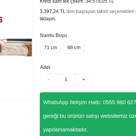
Kredi kartı tek çekim :
34.579,05 TL
3.397,24 TL
'den başlayan taksit seçenekleri 
tıklayın.
Namlu Boyu
71 cm
66 cm
Adet
-
+
WhatsApp İletişim Hattı: 0555 960 62
gereği bu ürünün satışı websitemiz üz
yapılamamaktadır.