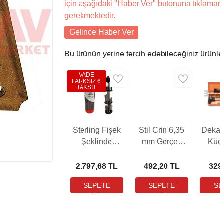
için aşağıdaki "Haber Ver" butonuna tıklama
gerekmektedir.
Gelince Haber Ver
Bu ürünün yerine tercih edebileceğiniz ürünl
VADE
FARKSIZ 6
TAKSİT
Sterling Fişek
Stil Crin 6,35
Deka
Şeklinde
mm Gerçek
Kü
Kutuda Özel
Tabanca Harbi
T
Harbi Takımı
Takımı
Te
2.797,68 TL
492,20 TL
32
Seti (Tüm
(Vakumlu)
Harb
Kalibreler)
(Turu