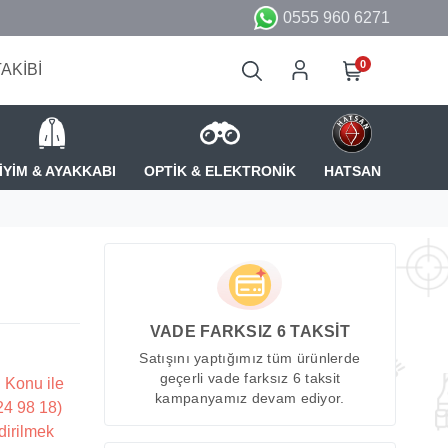
0555 960 6271
0
TAKİBİ
İYİM & AYAKKABI
OPTİK & ELEKTRONİK
HATSAN
VADE FARKSIZ 6 TAKSİT
Satışını yaptığımız tüm ürünlerde
geçerli vade farksız 6 taksit
 Konu ile
kampanyamız devam ediyor.
224 98 18)
dirilmek