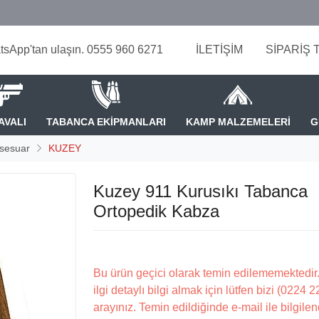
tsApp'tan ulaşın. 0555 960 6271
İLETİŞİM
SİPARİŞ 
AVALI
TABANCA EKİPMANLARI
KAMP MALZEMELERİ
G
sesuar
KUZEY
Kuzey 911 Kurusıkı Tabanca
Ortopedik Kabza
Bu ürün geçici olarak temin edilememektedir.
ilgi detaylı bilgi almak için lütfen bizi (0224 
arayınız. Temin edildiğinde e-mail ile bilgilen