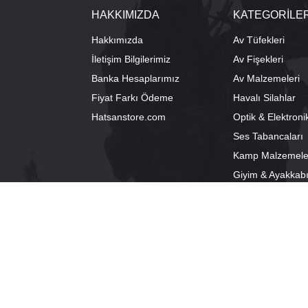
HAKKIMIZDA
KATEGORİLE
Hakkımızda
Av Tüfekleri
İletişim Bilgilerimiz
Av Fişekleri
Banka Hesaplarımız
Av Malzemeleri
Fiyat Farkı Ödeme
Havalı Silahlar
Hatsanstore.com
Optik & Elektroni
Ses Tabancaları
Kamp Malzemele
Giyim & Ayakkab
info@bozkurtav.com
Merkez: Ala
0555 960 6271
Şube: Alacam
0224 224 9818 / 0543 224 9818 (pbx)
®
PlatinMarket
E-Ticaret Sistemi
İle Hazırlanmıştır.