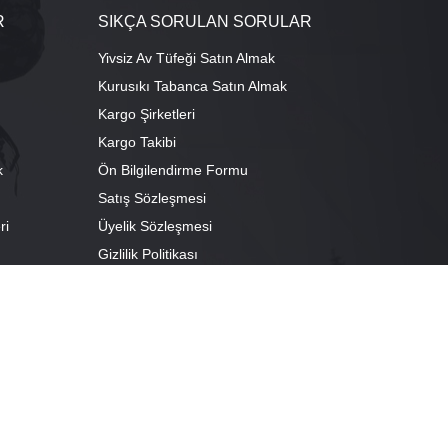
R
SIKÇA SORULAN SORULAR
Yivsiz Av Tüfeği Satın Almak
Kurusıkı Tabanca Satın Almak
Kargo Şirketleri
Kargo Takibi
k
Ön Bilgilendirme Formu
Satış Sözleşmesi
ri
Üyelik Sözleşmesi
ı
Gizlilik Politikası
camescit Mah. Kümbet Sokak No:4/A Osmangazi/BURSA
escit Mah. Çancılar Cad. No:38 Osmangazi/BURSA