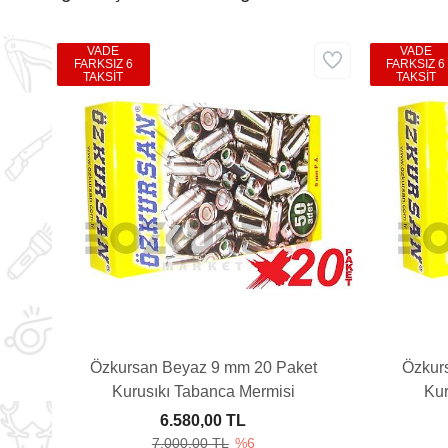
VADE
VADE
FARKSIZ 6
FARKSIZ 6
TAKSİT
TAKSİT
Özkursan Beyaz 9 mm 20 Paket
Özkur
Kurusıkı Tabanca Mermisi
Kur
6.580,00 TL
7.000,00 TL
%6