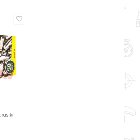
rusıkı