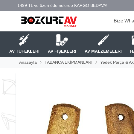
Bize Wha
AV TÜFEKLERİ
AV FİŞEKLERİ
AV MALZEMELERİ
H
Anasayfa
TABANCA EKİPMANLARI
Yedek Parça & Ak