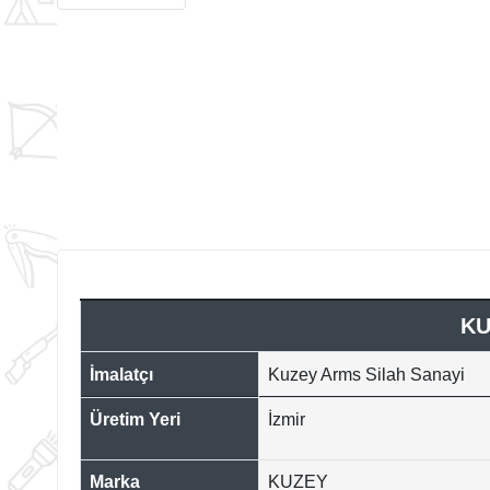
KU
İmalatçı
Kuzey Arms Silah Sanayi
Üretim Yeri
İzmir
Marka
KUZEY