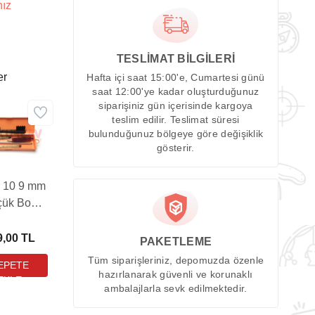
nız
TESLİMAT BİLGİLERİ
er
Hafta içi saat 15:00'e, Cumartesi günü
saat 12:00'ye kadar oluşturduğunuz
siparişiniz gün içerisinde kargoya
teslim edilir. Teslimat süresi
bulunduğunuz bölgeye göre değişiklik
gösterir.
 10 9 mm
çük Boy
abanca
mizleme
9,00 TL
PAKETLEME
i Takımı
Tüm siparişleriniz, depomuzda özenle
ncu Kutu)
hazırlanarak güvenli ve korunaklı
ambalajlarla sevk edilmektedir.