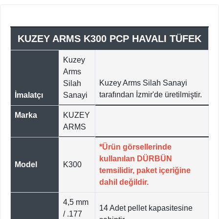
KUZEY ARMS K300 PCP HAVALI TÜFEK
Kuzey
Arms
Kuzey Arms Silah Sanayi
Silah
tarafından İzmir'de üretilmiştir.
İmalatçı
Sanayi
Marka
KUZEY
ARMS
*Ürün görsellerinde
kullanılan DÜRBÜN
Model
K300
temsilidir, paket içeriğine
dahil değildir.
4,5 mm
14 Adet pellet kapasitesine
/ .177