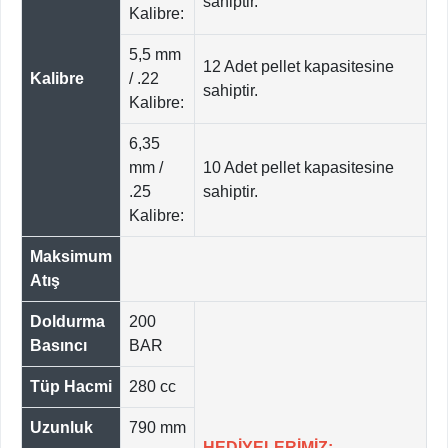
sahiptir.
Kalibre:
5,5 mm
12 Adet pellet kapasitesine
Kalibre
/ .22
sahiptir.
Kalibre:
6,35
mm /
10 Adet pellet kapasitesine
.25
sahiptir.
Kalibre:
Maksimum
Atış
Doldurma
200
Basıncı
BAR
Tüp Hacmi
280 cc
Uzunluk
790 mm
HEDİYELERİMİZ: