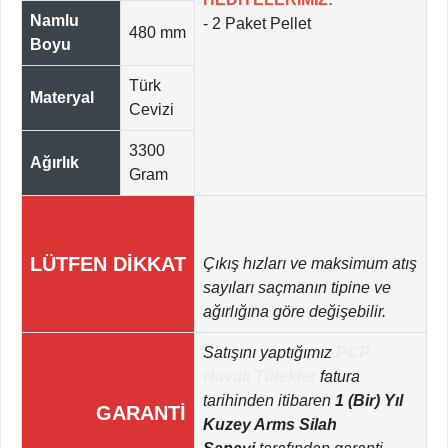
Namlu
- 2 Paket Pellet
480 mm
Boyu
Türk
Materyal
Cevizi
3300
Ağırlık
Gram
LÜTFEN DİKKAT
Çıkış hızları ve maksimum atış
sayıları saçmanın tipine ve
ağırlığına göre değişebilir.
Satışını yaptığımız
PCP
Havalı Tüfekler
fatura
tarihinden itibaren
1 (Bir) Yıl
GARANTİ
Kuzey Arms Silah