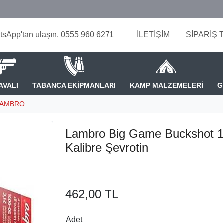
tsApp'tan ulaşın. 0555 960 6271
İLETİŞİM
SİPARİŞ 
AVALI
TABANCA EKİPMANLARI
KAMP MALZEMELERİ
G
LAMBRO
Lambro Big Game Buckshot 
Kalibre Şevrotin
462,00 TL
Adet