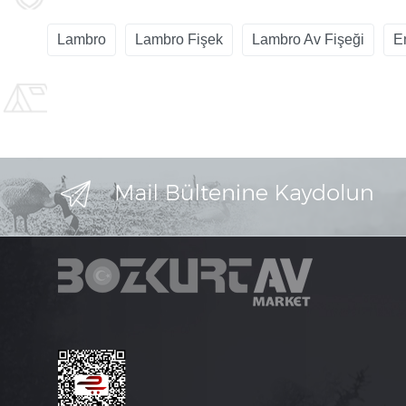
Lambro
Lambro Fişek
Lambro Av Fişeği
E