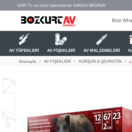
Bize Wha
AV TÜFEKLERİ
AV FİŞEKLERİ
AV MALZEMELERİ
H
Anasayfa
AV FİŞEKLERİ
KURŞUN & ŞEVROTİN