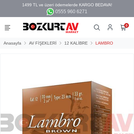
0555 960 6271
0
Anasayfa
AV FİŞEKLERİ
12 KALİBRE
LAMBRO