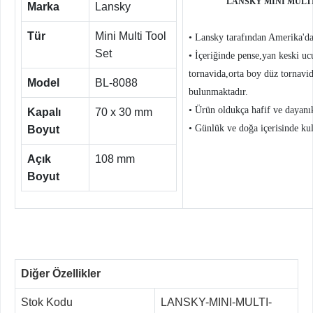
LANSKY MİNİ MULTİ T
Marka
Lansky
Tür
Mini Multi Tool
• Lansky tarafından Amerika'da 
Set
• İçeriğinde pense,yan keski uc
tornavida,orta boy düz tornavi
Model
BL-8088
bulunmaktadır.
• Ürün oldukça hafif ve dayanıkl
Kapalı
70 x 30 mm
• Günlük ve doğa içerisinde kul
Boyut
Açık
108 mm
Boyut
Diğer Özellikler
Stok Kodu
LANSKY-MINI-MULTI-