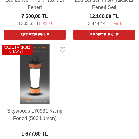
Feneri
Feneri Seti
7.500,00 TL
12.100,00 TL
8.333,33 TL
%10
13.444,44 TL
%10
VADE FARKSIZ
6 TAKSİT
Skywoods L70931 Kamp
Feneri (500 Lümen)
1.677,60 TL