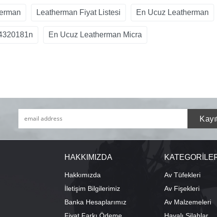
herman
Leatherman Fiyat Listesi
En Ucuz Leatherman
4320181n
En Ucuz Leatherman Micra
HAKKIMIZDA
KATEGORİLE
Hakkımızda
Av Tüfekleri
İletişim Bilgilerimiz
Av Fişekleri
Banka Hesaplarımız
Av Malzemeleri
Fiyat Farkı Ödeme
Havalı Silahlar