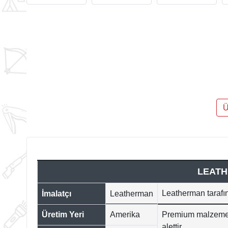
Ü
LEATH
Leatherman tarafın
İmalatçı
Leatherman
Üretim Yeri
Amerika
Premium malzemeler
alettir.