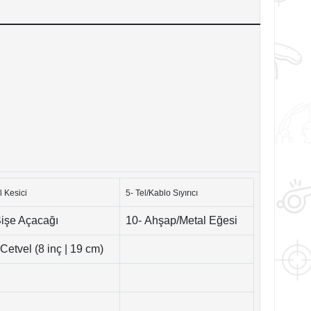
l Kesici
5- Tel/Kablo Sıyırıcı
Şişe Açacağı
10- Ahşap/Metal Eğesi
 Cetvel (8 inç | 19 cm)