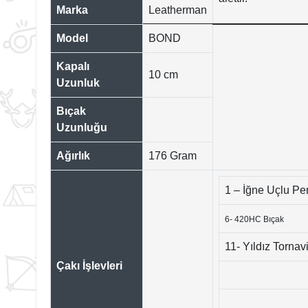
Marka
Leatherman
Model
BOND
Kapalı
10 cm
Uzunluk
Bıçak
Uzunluğu
Ağırlık
176 Gram
1 – İğne Uçlu P
6- 420HC Bıçak
11- Yıldız Tornav
Çakı İşlevleri