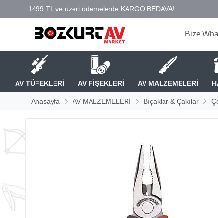
Bize Wha
AV TÜFEKLERİ
AV FİŞEKLERİ
AV MALZEMELERİ
H
Anasayfa
AV MALZEMELERİ
Bıçaklar & Çakılar
Ço