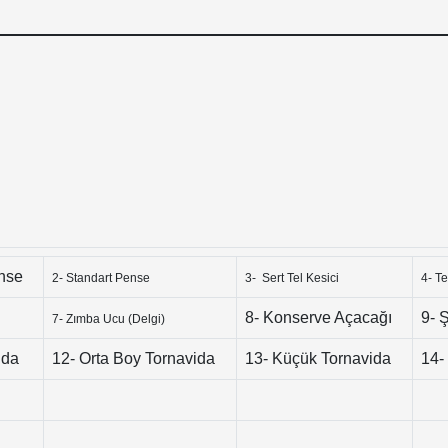
ense
2- Standart Pense
3- Sert Tel Kesici
4- Te
8- Konserve Açacağı
9- 
7- Zımba Ucu (Delgi)
ida
12- Orta Boy Tornavida
13- Küçük Tornavida
14-