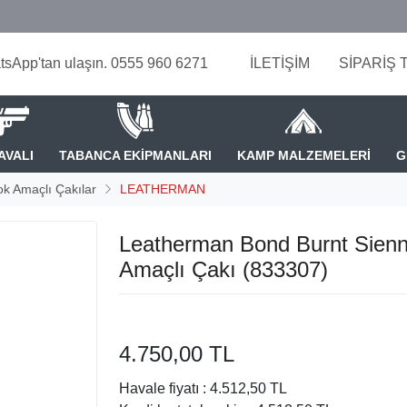
tsApp'tan ulaşın. 0555 960 6271
İLETİŞİM
SİPARİŞ 
AVALI
TABANCA EKİPMANLARI
KAMP MALZEMELERİ
G
k Amaçlı Çakılar
LEATHERMAN
Leatherman Bond Burnt Sien
Amaçlı Çakı (833307)
4.750,00 TL
Havale fiyatı :
4.512,50 TL