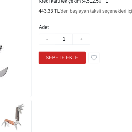
Kredi kartı tek çekim :
4.512,50 TL
443,33 TL
'den başlayan taksit seçenekleri iç
Adet
-
+