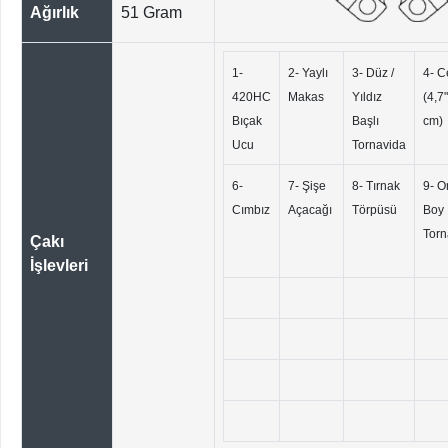
Ağırlık
51 Gram
1-
2- Yaylı
3- Düz /
4- C
420HC
Makas
Yıldız
(4,7"
Bıçak
Başlı
cm)
Ucu
Tornavida
6-
7- Şişe
8- Tırnak
9- O
Cımbız
Açacağı
Törpüsü
Boy
Torn
Çakı
İşlevleri