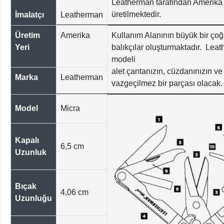
Leatherman tarafından Amerika 
üretilmektedir.
İmalatçı
Leatherman
Üretim
Amerika
Kullanım Alanının büyük bir ço
Yeri
balıkçılar oluşturmaktadır. Lea
modeli
alet çantanızın, cüzdanınızın ve 
Marka
Leatherman
vazgeçilmez bir parçası olacak.
Model
Micra
Kapalı
6,5 cm
Uzunluk
Bıçak
4,06 cm
Uzunluğu