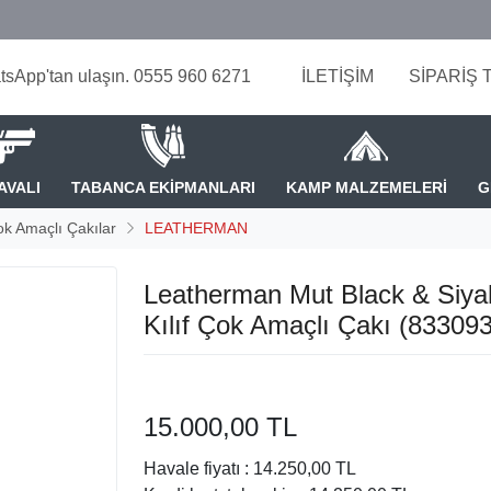
tsApp'tan ulaşın. 0555 960 6271
İLETİŞİM
SİPARİŞ 
AVALI
TABANCA EKİPMANLARI
KAMP MALZEMELERİ
G
k Amaçlı Çakılar
LEATHERMAN
Leatherman Mut Black & Siya
Kılıf Çok Amaçlı Çakı (833093
15.000,00 TL
Havale fiyatı :
14.250,00 TL