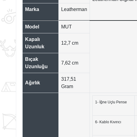
Marka
Leatherman
Model
MUT
Kapalı
12,7 cm
Uzunluk
Bıçak
7,62 cm
Uzunluğu
317,51
Ağırlık
Gram
1- İğne Uçlu Pense
6- Kablo Kıvırıcı