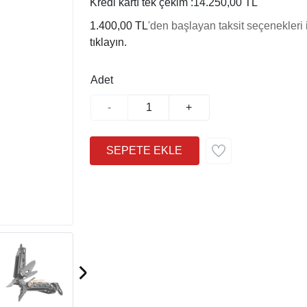
Kredi kartı tek çekim :
14.250,00 TL
1.400,00 TL
'den başlayan taksit seçenekleri 
tıklayın.
Adet
-
+