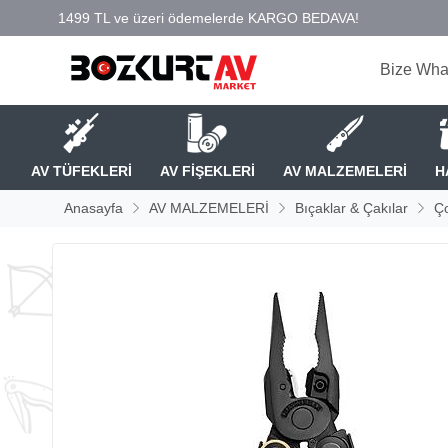
Bize Wha
AV TÜFEKLERİ
AV FİŞEKLERİ
AV MALZEMELERİ
H
Anasayfa
AV MALZEMELERİ
Bıçaklar & Çakılar
Ço