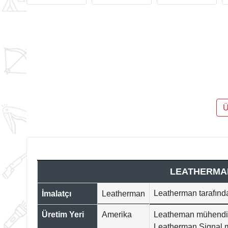
Ü
LEATHERMAN
Leatherman tarafında
İmalatçı
Leatherman
Üretim Yeri
Amerika
Leatheman mühendisle
Leatherman Signal m