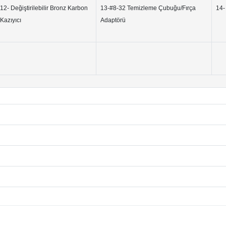
12- Değiştirilebilir Bronz Karbon
13-#8-32 Temizleme Çubuğu/Fırça
14-
Kazıyıcı
Adaptörü