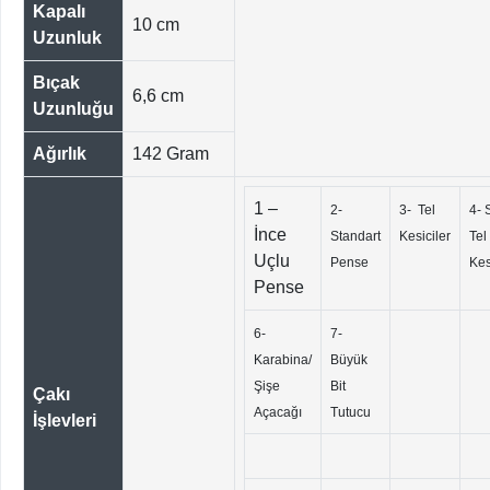
Kapalı
10 cm
Uzunluk
Bıçak
6,6 cm
Uzunluğu
Ağırlık
142 Gram
1 –
2-
3- Tel
4- 
İnce
Standart
Kesiciler
Tel
Uçlu
Pense
Kes
Pense
6-
7-
Karabina/
Büyük
Şişe
Bit
Çakı
Açacağı
Tutucu
İşlevleri