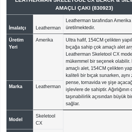
LEATHERMAN SKELETOOL CX BLACK & SIL
AMAÇLI ÇAKI (830923)
Leatherman tarafından Amerika 
üretilmektedir.
İmalatçı
Leatherman
Üretim
Amerika
Ultra hafif, 154CM çelikten yapıl
Yeri
bıçağa sahip çok amaçlı alet arı
Leatherman Skeletool CX modeli
mükemmel bir seçenek olabilir.
amaçlı alet, 154CM çelikten ya
kaliteli bir bıçak sunarken, ayn
pense, tornavida ve şişe açacağı
Marka
Leatherman
işlevlere de sahiptir. Ağırlığını
taşınabilirlik açısından büyük bi
sağlar.
Skeletool
Model
CX