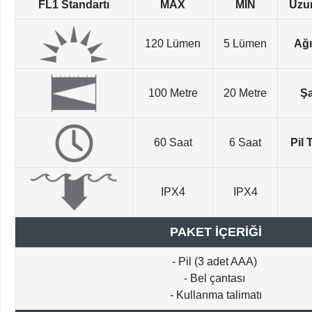
FL1 Standartı
MAX
MIN
Uzu
120 Lümen
5 Lümen
Ağı
100 Metre
20 Metre
Şa
60 Saat
6 Saat
Pil 
IPX4
IPX4
PAKET İÇERİĞİ
- Pil (3 adet AAA)
- Bel çantası
- Kullanma talimatı