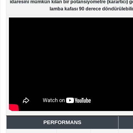
idaresini mümkün kılan bir potansiyometre (karartıcı) ge
lamba kafası 90 derece döndürülebilir
PERFORMANS