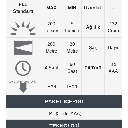
FL1
MAX
MIN
Uzunluk
-
Standartı
200
5
132
Ağırlık
Lümen
Lümen
Gram
200
20
Şarj
Hayır
Metre
Metre
60
3 x
4 Saat
Pil Türü
Saat
AAA
IPX4
IPX4
PAKET İÇERİĞİ
- Pil (3 adet AAA)
TEKNOLOJİ