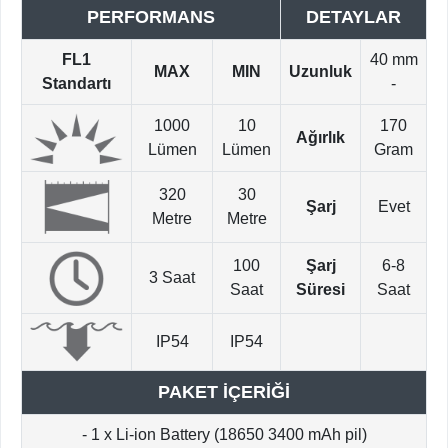
PERFORMANS
DETAYLAR
FL1
40 mm
MAX
MIN
Uzunluk
Standartı
-
1000
10
170
Ağırlık
Lümen
Lümen
Gram
320
30
Şarj
Evet
Metre
Metre
100
Şarj
6-8
3 Saat
Saat
Süresi
Saat
IP54
IP54
PAKET İÇERİĞİ
- 1 x Li-ion Battery (18650 3400 mAh pil)