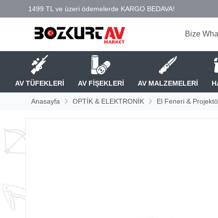
Bize Wha
AV TÜFEKLERİ
AV FİŞEKLERİ
AV MALZEMELERİ
H
Anasayfa
OPTİK & ELEKTRONİK
El Feneri & Projektö