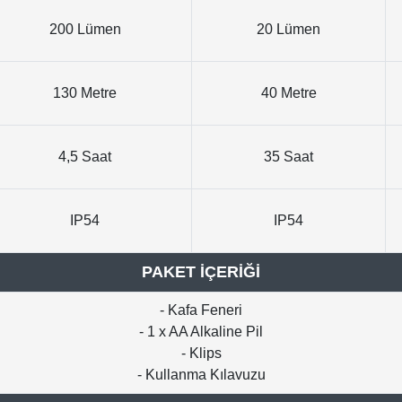
200 Lümen
20 Lümen
130 Metre
40 Metre
4,5 Saat
35 Saat
IP54
IP54
PAKET İÇERİĞİ
- Kafa Feneri
- 1 x AA Alkaline Pil
- Klips
- Kullanma Kılavuzu