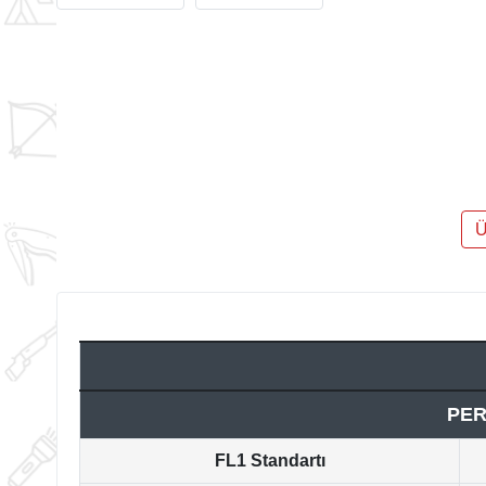
Ü
PE
FL1 Standartı