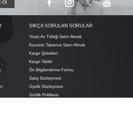
R
SIKÇA SORULAN SORULAR
Yivsiz Av Tüfeği Satın Almak
Kurusıkı Tabanca Satın Almak
Kargo Şirketleri
Kargo Takibi
k
Ön Bilgilendirme Formu
Satış Sözleşmesi
ri
Üyelik Sözleşmesi
ı
Gizlilik Politikası
camescit Mah. Kümbet Sokak No:4/A Osmangazi/BURSA
escit Mah. Çancılar Cad. No:38 Osmangazi/BURSA