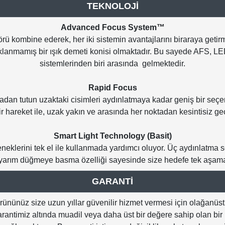
TEKNOLOJİ
Advanced Focus System™
rü kombine ederek, her iki sistemin avantajlarını biraraya get
aklanmamış bir ışık demeti konisi olmaktadır. Bu sayede AFS, L
sistemlerinden biri arasında gelmektedir.
Rapid Focus
an tutun uzaktaki cisimleri aydınlatmaya kadar geniş bir seçen
 bir hareket ile, uzak yakın ve arasında her noktadan kesintisiz geç
Smart Light Technology (Basit)
çeneklerini tek el ile kullanmada yardımcı oluyor. Üç aydınlat
 yarım düğmeye basma özelliği sayesinde size hedefe tek aşama
GARANTİ
ünüz size uzun yıllar güvenilir hizmet vermesi için olağanüstü
garantimiz altında muadil veya daha üst bir değere sahip olan b