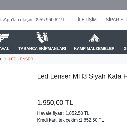
tsApp'tan ulaşın. 0555 960 6271
İLETİŞİM
SİPARİŞ 
AVALI
TABANCA EKİPMANLARI
KAMP MALZEMELERİ
G
r
LED LENSER
Led Lenser MH3 Siyah Kafa F
1.950,00 TL
Havale fiyatı :
1.852,50 TL
Kredi kartı tek çekim :
1.852,50 TL