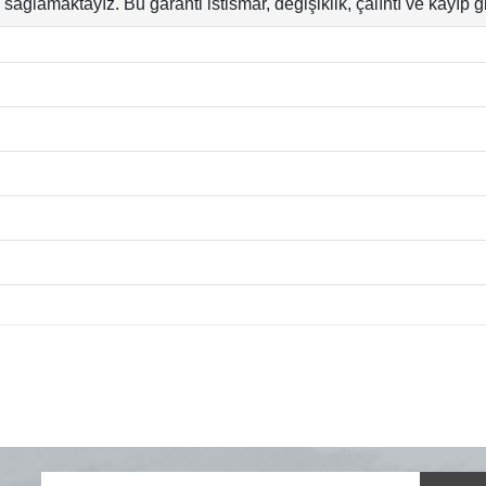
sağlamaktayız. Bu garanti istismar, değişiklik, çalıntı ve kayıp