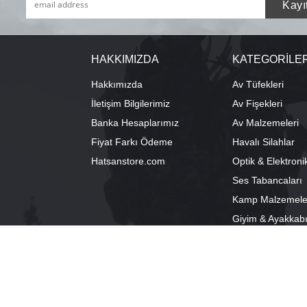
HAKKIMIZDA
KATEGORİLE
Hakkımızda
Av Tüfekleri
İletişim Bilgilerimiz
Av Fişekleri
Banka Hesaplarımız
Av Malzemeleri
Fiyat Farkı Ödeme
Havalı Silahlar
Hatsanstore.com
Optik & Elektroni
Ses Tabancaları
Kamp Malzemele
Giyim & Ayakkab
info@bozkurtav.com
Merkez: Ala
0555 960 6271
Şube: Alacam
0224 224 9818 / 0543 224 9818 (pbx)