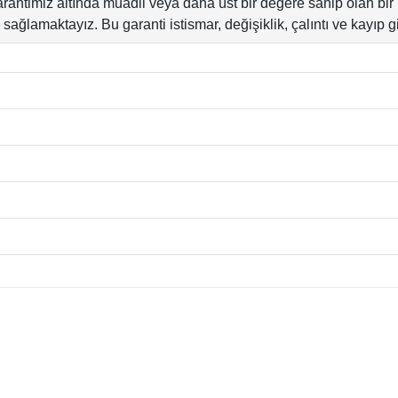
garantimiz altında muadil veya daha üst bir değere sahip olan b
sağlamaktayız. Bu garanti istismar, değişiklik, çalıntı ve kayıp