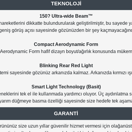
TEKNOLOJİ
150? Ultra-wide Beam™
eketlerini dikkatte bulundurularak geliştirilmiştir, bu sayede y
 geniş görüş açısı sayesinde gözünüzden bir şey kaçmayacağında
Compact Aerodynamic Form
erodynamic Form hafif dizayn boyut/ağırlık konusunda mükemmel
Blinking Rear Red Light
istemi sayesinde gözünüz arkanızda kalmaz. Arkanızda kırmızı ışı
Smart Light Technology (Basit)
çeneklerini tek el ile kullanmada yardımcı oluyor. Üç aydınlat
 yarım düğmeye basma özelliği sayesinde size hedefe tek aşama
GARANTİ
ünüz size uzun yıllar güvenilir hizmet vermesi için olağanüstü