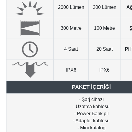
2000 Lümen
200 Lümen
Ağ
300 Metre
100 Metre
Ş
4 Saat
20 Saat
Pil
IPX6
IPX6
PAKET İÇERİĞİ
- Şarj cihazı
- Uzatma kablosu
- Power Bank pil
- Adaptör kablosu
- Mini katalog