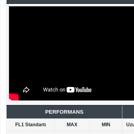
PERFORMANS
FL1 Standartı
MAX
MIN
Uz