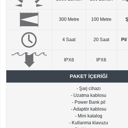
300 Metre
100 Metre
Ş
4 Saat
20 Saat
Pil
IPX6
IPX6
PAKET İÇERİĞİ
- Şarj cihazı
- Uzatma kablosu
- Power Bank pil
- Adaptör kablosu
- Mini katalog
- Kullanma klavuzu