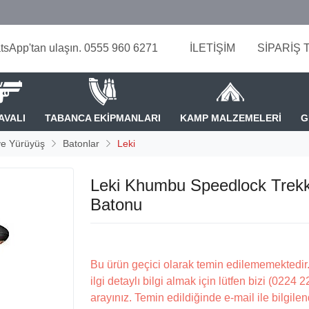
tsApp'tan ulaşın. 0555 960 6271
İLETİŞİM
SİPARİŞ 
AVALI
TABANCA EKİPMANLARI
KAMP MALZEMELERİ
G
ve Yürüyüş
Batonlar
Leki
Leki Khumbu Speedlock Trekk
Batonu
Bu ürün geçici olarak temin edilememektedir.
ilgi detaylı bilgi almak için lütfen bizi (0224 
arayınız. Temin edildiğinde e-mail ile bilgilen