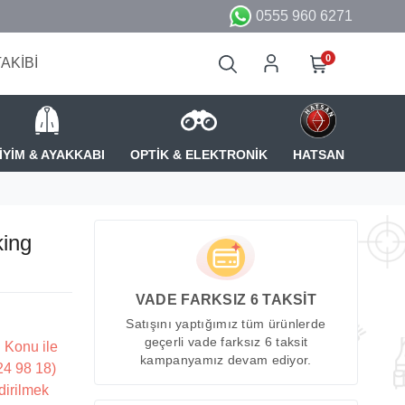
0555 960 6271
0
TAKİBİ
İYİM & AYAKKABI
OPTİK & ELEKTRONİK
HATSAN
ing
VADE FARKSIZ 6 TAKSİT
Satışını yaptığımız tüm ürünlerde
geçerli vade farksız 6 taksit
 Konu ile
kampanyamız devam ediyor.
224 98 18)
dirilmek