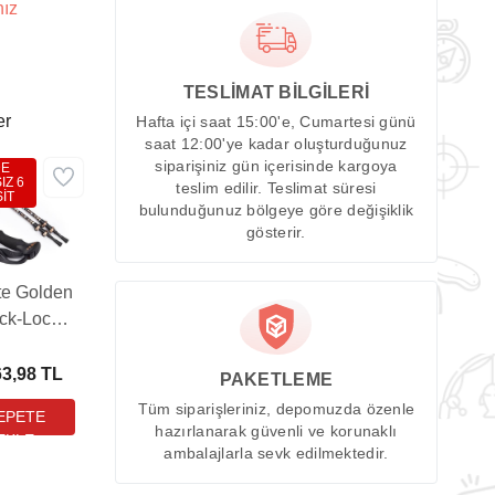
nız
TESLİMAT BİLGİLERİ
er
Hafta içi saat 15:00'e, Cumartesi günü
saat 12:00'ye kadar oluşturduğunuz
siparişiniz gün içerisinde kargoya
DE
IZ 6
teslim edilir. Teslimat süresi
İT
bulunduğunuz bölgeye göre değişiklik
gösterir.
te Golden
ck-Lock
an Kilitli
ekking
63,98 TL
PAKETLEME
atonu
Tüm siparişleriniz, depomuzda özenle
hazırlanarak güvenli ve korunaklı
ambalajlarla sevk edilmektedir.