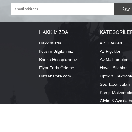
HAKKIMIZDA
KATEGORİLE
Hakkımızda
Av Tüfekleri
İletişim Bilgilerimiz
Av Fişekleri
Banka Hesaplarımız
Av Malzemeleri
Fiyat Farkı Ödeme
Havalı Silahlar
Hatsanstore.com
Optik & Elektroni
Ses Tabancaları
Kamp Malzemele
Giyim & Ayakkab
info@bozkurtav.com
Merkez: Ala
0555 960 6271
Şube: Alacam